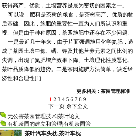
获得高产、优质，土壤营养是最为密切的因素之一。
可以说，肥料是
茶
树的粮食，是
茶
树高产、优质的物
质基础。因此，施肥的重要性一直为人们所认识和重
视。但是由于种种原因，
茶
园施肥中还存在不少问题。
一是最近几十年来，由于片面强调施用化学氮肥，造
成了
茶
园土壤中氮、磷、钾及其他营养元素之间比例的
失调，出现了氮肥增产效果下降、土壤理化性质恶化、
茶
叶品质降低的趋势。二是
茶
园施肥方法简单，缺乏经
济性和合理性[1]
更多相关：
茶园管理标准
1
2
3
4
5
6
7
8
9
下一页
余下全文
无公害茶园管理技术|茶叶论文
有机茶园的建立和管理|有机茶园管
茶叶汽车头枕,茶叶车枕