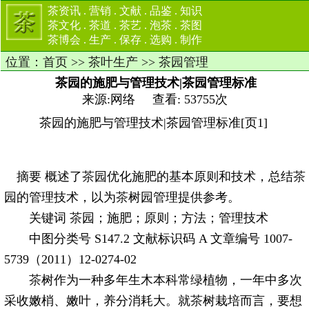
茶资讯
.
营销
.
文献
.
品鉴
.
知识
茶文化
.
茶道
.
茶艺
.
泡茶
.
茶图
茶博会
.
生产
.
保存
.
选购
.
制作
位置：
首页
>>
茶叶生产
>>
茶园管理
茶园的施肥与管理技术|茶园管理标准
来源:网络 查看: 53755次
茶园的施肥与管理技术|茶园管理标准[页1]
摘要 概述了
茶
园优化施肥的基本原则和技术，总结
茶
园的管理技术，以为
茶
树园管理提供参考。
关键词
茶
园；施肥；原则；方法；管理技术
中图分类号 S147.2 文献标识码 A 文章编号 1007-
5739（2011）12-0274-02
茶
树作为一种多年生木本科常绿植物，一年中多次
采收嫩梢、嫩叶，养分消耗大。就
茶
树栽培而言，要想