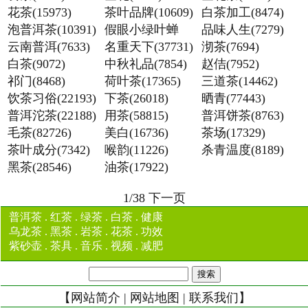
花茶(15973)
茶叶品牌(10609)
白茶加工(8474)
泡普洱茶(10391)
假眼小绿叶蝉
品味人生(7279)
云南普洱(7633)
(15754)
名重天下(37731)
沏茶(7694)
白茶(9072)
中秋礼品(7854)
赵佶(7952)
祁门(8468)
荷叶茶(17365)
三道茶(14462)
饮茶习俗(22193)
下茶(26018)
晒青(77443)
普洱沱茶(22188)
用茶(58815)
普洱饼茶(8763)
毛茶(82726)
美白(16736)
茶场(17329)
茶叶成分(7342)
喉韵(11226)
杀青温度(8189)
黑茶(28546)
油茶(17922)
1/38
下一页
普洱茶
.
红茶
.
绿茶
.
白茶
.
健康
乌龙茶
.
黑茶
.
岩茶
.
花茶
.
功效
紫砂壶
.
茶具
.
音乐
.
视频
.
减肥
【
网站简介
|
网站地图
|
联系我们
】