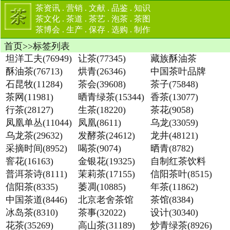
茶资讯
.
营销
.
文献
.
品鉴
.
知识
茶文化
.
茶道
.
茶艺
.
泡茶
.
茶图
茶博会
.
生产
.
保存
.
选购
.
制作
首页
>>
标签列表
坦洋工夫(76949)
让茶(77345)
藏族酥油茶
酥油茶(76713)
烘青(26346)
(75058)
中国茶叶品牌
石昆牧(11284)
茶会(39608)
(74825)
茶子(75848)
茶网(11981)
晒青绿茶(15344)
香茶(13077)
行茶(28127)
生茶(18220)
茶花(9058)
凤凰单丛(11044)
凤凰(8611)
乌龙(33059)
乌龙茶(29632)
发酵茶(24612)
龙井(48121)
采摘时间(8952)
喝茶(9074)
晒青(8782)
窨花(16163)
金银花(19325)
自制红茶饮料
普洱茶诗(8111)
茉莉茶(17155)
(8917)
信阳茶叶(8515)
信阳茶(8335)
萎凋(10885)
年茶(11862)
中国茶道(8446)
北京老舍茶馆
茶馆(8384)
冰岛茶(8310)
(8356)
茶事(32022)
设计(30340)
花茶(35269)
高山茶(31189)
炒青绿茶(8926)