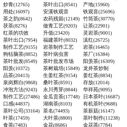
炒青(12765)
茶叶出口(8541)
产地(15960)
用处(16097)
安溪铁观音
铁观音(25696)
茶之韵(8642)
(15960)
农药残留(12149)
竹筒茶(30770)
茯茶(8276)
做青工艺(9203)
让茶(22901)
红茶的功效
升值(23420)
灵岩茶(9001)
(16411)
茶叶出口(7954)
福建茶叶(8032)
滇红(26725)
制作工艺(9155)
岩茶制作工艺
岩茶(16465)
狗牯脑茶(8852)
(10016)
茶叶病虫害
茶厂(16384)
茶叶批发(8549)
(8323)
茶叶批发市场
阳羡茶(16309)
阳羡(10372)
(17211)
茶树栽培(15849)
龙井茶炒制
品茶(20413)
生姜红茶(9154)
(21115)
姜红茶(8834)
泉岗辉白(9868)
桑叶茶(8591)
存放(12014)
冲泡方法(9243)
永川秀芽(8844)
华祥苑(9095)
制作工艺(27486)
金瓜贡茶(17748)
日本茶叶(16687)
口感(44837)
湖南茶(8103)
有机茶叶(9688)
茶叶公司(33164)
茶名(74493)
茶薪菇(16147)
叶茶(17459)
大叶茶(8800)
茶叶制作(11238)
食茶(7483)
金花(8686)
金花茶(7784)