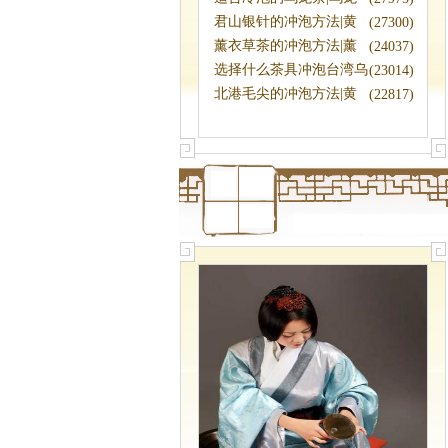
茶冷泡法
君山银针的冲泡方法|黄
(27300)
茶泡法
薰衣草茶的冲泡方法|薰
(24037)
衣草茶怎么
选择什么茶具冲泡台湾乌
(23014)
龙茶|乌龙
北港毛尖的冲泡方法|黄
(22817)
茶冲泡技艺