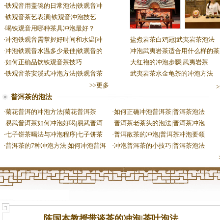
·
铁观音用盖碗的日常泡法|铁观音冲
·
铁观音茶艺表演|铁观音冲泡技艺
·
喝铁观音用哪种茶具冲泡最好？
·
冲泡铁观音需掌握好时间和水温|冲
盐煮岩茶白鸡冠|武夷岩茶泡法
·
冲泡铁观音水温多少最佳|铁观音的
冲泡武夷岩茶适合用什么样的茶
·
如何正确品饮铁观音茶技巧
大红袍的冲泡步骤|武夷岩茶
·
铁观音茶安溪式冲泡方法|铁观音茶
武夷岩茶水金龟茶的冲泡方法
>>更多
普洱茶的泡法
·
菊花普洱的冲泡方法|菊花普洱茶
·
如何正确冲泡普洱茶|普洱茶泡法
·
易武普洱茶如何冲泡好喝|易武普洱
·
普洱茶老茶头的泡法|普洱茶冲泡
·
七子饼茶喝法与冲泡程序|七子饼茶
·
普洱散茶的冲泡|普洱茶冲泡要领
·
普洱茶的7种冲泡方法|如何冲泡普洱
·
冲泡普洱茶的小技巧|普洱茶泡法
陈国本教授带谈茶的冲泡|茶叶泡法