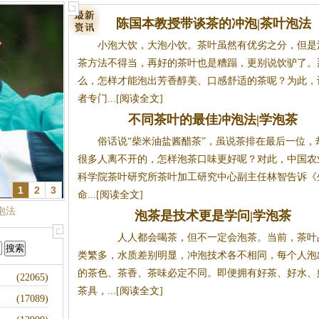
陈国本教授带谈茶的冲泡|茶叶泡法
小泡大饮，大泡小饮。茶叶虽然有优劣之分，但是
茶方法不得当，再好的茶叶也是糟蹋，更别说饮驴了。
么，怎样才能泡出芳香醇美、口感舒适的茶呢？为此，
者专门...[阅读全文]
不同茶叶的最佳冲泡法|学泡茶
俗话说“柴米油盐酱醋茶”，虽说茶排在最后一位，
很多人离不开的，怎样泡茶口味更好呢？对此，中国农
科学院茶叶研究所茶叶加工研究中心副主任林智告诉《
1
2
3
命...[阅读全文]
茶
泡茶是技术更是学问|学泡茶
人人都会喝茶，但不一定会泡茶。当前，茶叶
类繁多，水质差别明显，冲泡技术各不相同，每个人泡
的茶色、茶香、茶味必定不同。即便拥有好茶、好水、
(22065)
茶具，...[阅读全文]
(17089)