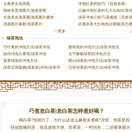
·
古典美女泡茶图
冲泡红茶的技巧|《百姓茶典》
·
两杯茶意境图片|泡茶茶图
正确冲泡红茶的七大法则|红茶
·
古装美女泡茶图|泡茶图片素材
绿茶冲泡小技巧|茶频道《百姓
·
沏茶图片素材|泡茶图片
武夷岩茶大红袍泡法视频|茶艺
>>更多
绿茶泡法
·
竹叶青的冲泡方法|绿茶冲泡
·
惠明茶的冲泡方法|绿茶冲泡法
·
如何冲泡云雾茶|绿茶冲泡
·
太平猴魁绿茶的冲泡方法
·
蒸青绿茶的冲泡方法
·
崂山绿茶的冲泡方法|绿茶冲泡
·
绿茶宜用盖碗(或瓷壶)冲泡|绿茶冲
·
日照绿茶的冲泡方法|绿茶冲泡
巧煮老白茶|老白茶怎样煮好喝？
喝白茶?泡就行了，为什么还这么麻烦去煮呢?没错，泡茶是很
快就能喝到茶，很迅速很方便。而煮茶，一时间长，二还要掌握火