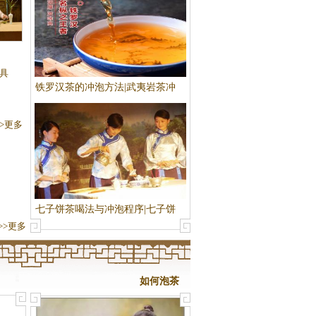
具
铁罗汉茶的冲泡方法|武夷岩茶冲
泡法
>>更多
七子饼茶喝法与冲泡程序|七子饼
>>更多
茶泡法
如何泡茶