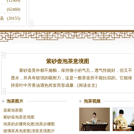
(12909)
(62460)
汤
(20155)
紫砂壶泡茶意境图
紫砂壶里外都不施釉，保持微小的气孔，透气性能好，但又不
透水，并具有较强的吸附力，这是一般茶壶所不能比拟的。它能保
持茶叶中芳香油遇热挥发而形成馨...[阅读全文]
泡茶图片
泡茶视频
·
居家泡茶图
·
紫砂壶泡茶意境图
·
泡茶的步骤简化图|泡茶步骤图
·
玻璃茶具泡茶图|沏茶意境图片