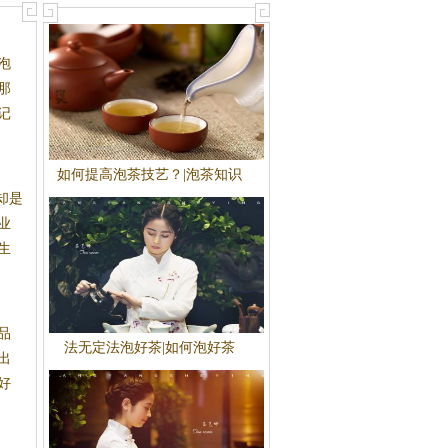
泡
那
记
如何提高泡茶技艺？|泡茶知识
却是
业
生
品
法无定法泡好茶|如何泡好茶
出
好