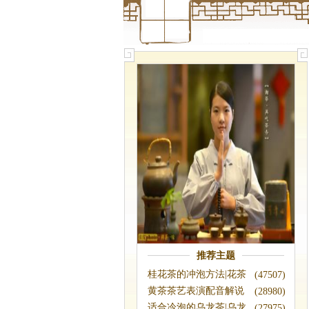
推荐主题
桂花茶的冲泡方法|花茶
(47507)
泡法
黄茶茶艺表演配音解说
(28980)
词|黄茶冲泡
适合冷泡的乌龙茶|乌龙
(27975)