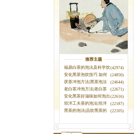
推荐主题
福鼎白茶的泡法及科学饮
(42974)
用方法
安化黑茶泡饮技巧:如何
(24850)
醒茶|黑茶冲
茯茶冲泡方法|黑茶泡法
(24644)
老白茶冲泡方法|老白茶
(22671)
蒸煮法
安化黑茶好滋味如何泡出
(22616)
来?|黑茶泡
坦洋工夫茶的泡法|坦洋
(22187)
工夫怎么泡
黑茶的泡法|品饮黑茶的
(22105)
方法