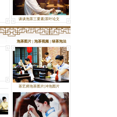
谈谈泡茶三要素|茶叶论文
泡茶图片
|
泡茶视频
|
绿茶泡法
茶艺师泡茶图片|冲泡图片