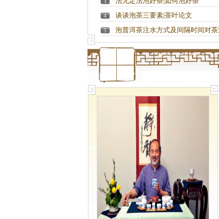
法无定法泡好茶|如何泡好茶
3
谈谈泡茶三要素|茶叶论文
4
泡普洱茶注水方式及间隔时间对茶
5
口感的影响