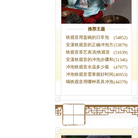
推荐主题
铁观音用盖碗的日常泡
(54852)
法|铁观音冲
安溪铁观音的正确冲泡方
(53879)
法|铁观音
铁观音茶艺表演|铁观音
(51639)
冲泡技艺
安溪铁观音的冲泡步骤和
(51346)
品饮技巧(
冲泡铁观音水温多少最
(47977)
佳|铁观音的
冲泡铁观音需掌握好时间
(46953)
和水温|冲
喝铁观音用哪种茶具冲泡
(44379)
最好？