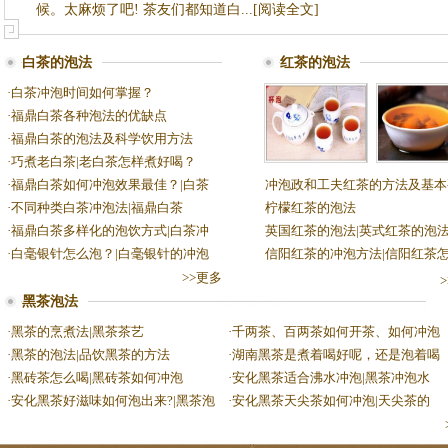
候。太麻烦了吧! 茶友们都知道白...[阅读全文]
白茶的泡法
红茶的泡法
·
白茶冲泡时间如何掌握？
·
福鼎白茶各种泡法的优缺点
·
福鼎白茶的泡法及科学饮用方法
·
巧煮老白茶|老白茶怎样煮好喝？
·
福鼎白茶如何冲泡效果最佳？|白茶
冲泡政和工夫红茶的方法及基本
·
不同种类白茶冲泡法|福鼎白茶
柠檬红茶的泡法
·
福鼎白茶多样化的泡饮方式|白茶冲
英国红茶的泡法|英式红茶的泡
·
白毫银针怎么泡？|白毫银针的冲泡
信阳红茶的冲泡方法|信阳红茶
>>更多
黑茶泡法
·
黑茶的烹煮法|黑茶茶艺
·
千两茶、百两茶如何开茶、如何冲泡
·
黑茶的泡法|品饮黑茶的方法
·
湖南黑茶是煮着喝好呢，还是泡着喝
·
黑砖茶怎么喝|黑砖茶如何冲泡
·
安化黑茶适合沸水冲泡|黑茶冲泡水
·
安化黑茶好滋味如何泡出来?|黑茶泡
·
安化黑茶天尖茶如何冲泡|天尖茶的