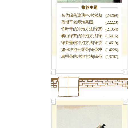
推荐主题
名优绿茶玻璃杯冲泡法|
(24269)
绿茶冲泡法
范增平老师泡茶图
(22223)
竹叶青的冲泡方法|绿茶
(21354)
冲泡
崂山绿茶的冲泡方法|绿
(15416)
茶冲泡
绿茶盖碗冲泡方法|绿茶
(14619)
冲泡
如何冲泡云雾茶|绿茶冲
(14228)
泡
惠明茶的冲泡方法|绿茶
(13707)
冲泡法