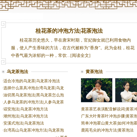
桂花茶的冲泡方法|花茶泡法
桂花茶历史悠久，早在唐宋时期，官妃御女就已利用食物内
服，使人产生香味的方法，在古代被称为“香身”。此为金桂，桂花
中香气最为浓郁的一种，常饮...[阅读全文]
乌龙茶泡法
黄茶泡法
·
适合冷泡的乌龙茶|乌龙茶冷泡法
·
选择什么茶具冲泡台湾乌龙茶|乌龙
·
油切黑乌龙茶泡法|黑乌龙茶怎么泡
·
人参乌龙茶的冲泡方法|人参乌龙茶
·
诏安泡法|乌龙茶冲泡方法
黄茶茶艺表演配音解说词|黄茶
·
潮州泡法|乌龙茶冲泡方法
广东大叶青茶叶冲泡步骤|黄茶
·
安溪式泡法|乌龙茶泡法
简单冲泡霍山黄大茶|如何冲泡
·
台湾高山乌龙茶冲泡方法|乌龙茶泡
鹿苑毛尖的冲泡方法|黄茶泡法