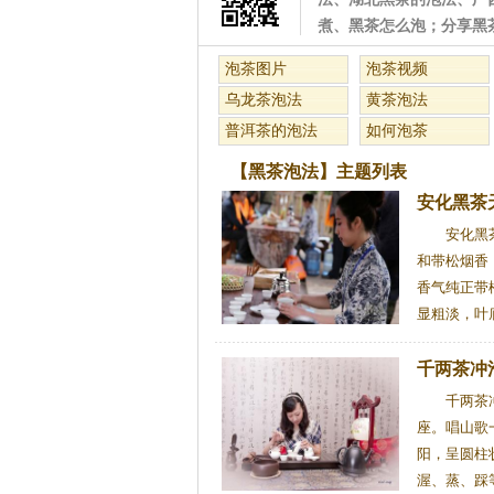
煮、黑茶怎么泡；分享黑
泡茶图片
泡茶视频
乌龙茶泡法
黄茶泡法
普洱茶的泡法
如何泡茶
【黑茶泡法】主题列表
安化黑茶
安化黑
和带松烟香
香气纯正带
显粗淡，叶底
千两茶冲
千两茶
座。唱山歌
阳，呈圆柱状
渥、蒸、踩等