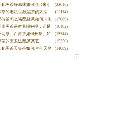
安化黑茶好滋味如何泡出来?|
(22616)
何醒茶|黑茶冲泡
法
黑茶泡
黑茶的泡法|品饮黑茶的方法
(22114)
黑砖茶怎么喝|黑砖茶如何冲泡
(17089)
湖南黑茶是煮着喝好呢，还是
(16102)
泡着喝
千两茶、百两茶如何开茶、如
(15544)
何冲泡
黑茶的烹煮法|黑茶茶艺
(15250)
安化黑茶天尖茶如何冲泡|天尖
(14089)
茶的