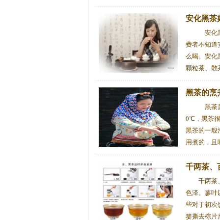
安化黑茶
安化黑
费者不知道
么喝。安化
颗粒茶、散
黑茶的烹
黑茶属
0℃，黑茶
黑茶的一般
用煮的，且味
千两茶、
千两茶
色泽。蓼叶
些对于初次
篓撕去棕片后