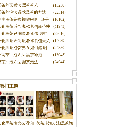
黑茶的烹煮法|黑茶茶艺
(15250)
黑茶的泡法|品饮黑茶的方法
(22114)
湖南黑茶是煮着喝好呢，还是
(16102)
泡着喝
安化黑茶适合沸水冲泡|黑茶冲
(11943)
泡水
安化黑茶好滋味如何泡出来?|
(22616)
黑茶泡
安化黑茶天尖茶如何冲泡|天尖
(14089)
茶的
安化黑茶泡饮技巧:如何醒茶|
(24850)
黑茶冲
千两茶冲泡方法|黑茶冲泡
(13048)
茯茶冲泡方法|黑茶泡法
(24644)
热门主题
安化黑茶泡饮技巧:如
茯茶冲泡方法|黑茶泡