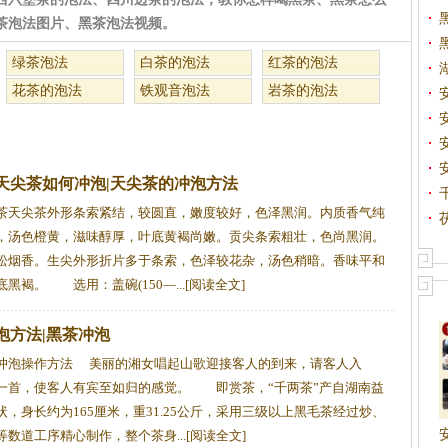
茶泡法图片、黑茶泡法视频。
绿茶泡法
白茶的泡法
红茶的泡法
花茶的泡法
铁观音泡法
岩茶的泡法
天尖茶如何冲泡|天尖茶的冲泡方法
茶天尖茶外形条索紧结，较圆直，嫩度较好，色泽黑润。内质香气纯
，汤色橙黄，滋味醇厚，叶底黄褐尚嫩。贡尖条索粗壮，色尚黑润。
松烟香。生尖外形折片多于条索，色泽较花杂，汤色稍暗。香味平和
黑褐。 选用：盖碗(150—...[阅读全文]
泡方法|黑茶冲泡
冲泡操作方法 美丽的湘女唱起山歌迎接客人的到来，请客人入
一首，使客人有宾至如归的感觉。 即赏茶，“千两茶”产自湖南益
，身长约为165厘米，重31.25公斤，采用三级以上黑毛茶经过炒、
数道工序精心制作，整个茶身...[阅读全文]