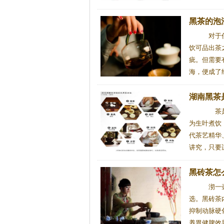
黑茶的泡
对于任
饮可品出茶
疵。但需要
海，便成了经
湖南黑茶
茶是中
为生叶煮饮
代茶艺精华
讲究，只要适
黑砖茶怎
沏一壶
选。黑砖茶
抑制动脉硬
养胃健脾效果