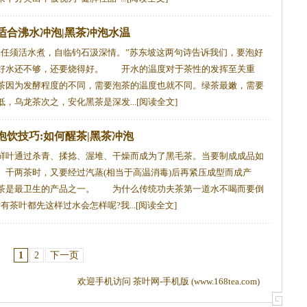
适合沸水冲泡|黑茶冲泡水温
任须活水煮，自临钓石汲深情。”苏东坡这两句诗告诉我们，要泡好
好水还不够，还要烧得好。 开水的温度对于茶性的发挥至关重
茶因为发酵程度的不同，需要泡茶的温度也就不同。绿茶最嫩，需要
，乌龙茶次之，安化黑茶是深发...[阅读全文]
泡饮技巧:如何醒茶|黑茶冲泡
鲜叶通过杀青、揉捻、渥堆、干燥而成为了黑毛茶。当要制成成品如
、千两茶时，又要经过汽蒸(相当于高温消毒)后再紧压成型而成产
茶是最卫生的产品之一。 为什么传统功夫茶第一道水不喝而要倒
有茶叶都先这样过水会怎样呢?我...[阅读全文]
1
2
下一页
欢迎手机访问 茶叶网-手机版 (www.168tea.com)