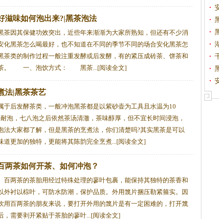
好滋味如何泡出来?|黑茶泡法
茶因其保健功效突出，近些年来渐渐为大家所熟知，但还有不少消
安化黑茶怎么喝最好，也不知道在不同的季节不同的场合安化黑茶怎
黑茶类的制作过程一般注重发酵或后发酵，有的紧压成砖茶、饼茶和
茶。 一、泡饮方式： 黑茶...[阅读全文]
煮法|黑茶茶艺
于后发酵茶类，一般冲泡黑茶都是以紫砂壶为工具且水温为10
很耐泡，七八泡之后依然茶汤清澈，茶味醇厚，但不宜长时间浸泡，
泡法大家都了解，但是黑茶的烹煮法，你们清楚吗?其实黑茶是可以
道更加的独特，更能将其陈韵完全烹煮...[阅读全文]
百两茶如何开茶、如何冲泡？
、百两茶的茶胎用经过特殊处理的蓼叶包裹，能保持其独特的茶香和
以外衬以棕叶，可防水防潮，保护品质。外用篾片捆压勒紧箍实。因
饮用百两茶的朋友来说，要打开外用的篾片是有一定困难的，打开篾
，需要剥开紧贴于茶胎的蓼叶...[阅读全文]