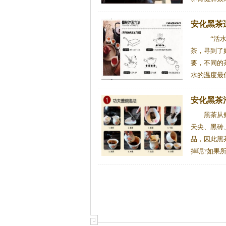
安化黑茶
“活水
茶，寻到了
要，不同的
水的温度最低
安化黑茶
黑茶从
天尖、黑砖
品，因此黑
掉呢?如果所