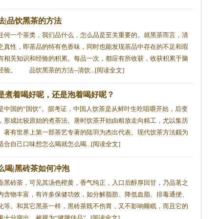
法|品饮黑茶的方法
何一个茶类，我们品什么，怎么品是至关重要的。就黑茶而言，清
之真性，即茶品的特有色香味，同时也能发现茶品中存在的不足和瑕
有相关知识和经验的积累。每品一次，都应有所收获，收获积累于脑
验。 品饮黑茶的方法--清饮...[阅读全文]
是煮着喝好呢，还是泡着喝好呢？
国的“国饮”。据考证，中国人饮茶是从鲜叶生吃咀嚼开始，后变
，形成比较原始的煮茶法。唐时饮茶开始由粗放走向精工，尤以集历
、著有世界上第一部茶艺专著的陆羽为杰出代表。现代饮茶方法颇为
合自己口味想怎么喝就怎么喝...[阅读全文]
么喝|黑砖茶如何冲泡
黑砖茶，可见其汤色橙黄，香气纯正，入口后醇厚回甘，乃品茗之
内含物丰富，有许多保健功效，如分解脂肪、降低血脂、排毒通便、
化等。和其它黑茶一样，黑砖茶既不伤胃，又不影响睡眠，而且它的
十分突出，被视为“健脾佳品”...[阅读全文]