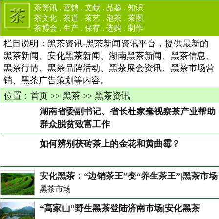
茶资讯
.
营销
.
文献
.
品鉴
.
知识
茶文化
.
茶道
.
茶艺
.
泡茶
.
茶图
茶博会
.
生产
.
保存
.
选购
.
制作
栏目说明：黑茶资讯-黑茶新闻资讯平台，提供最新的
黑茶新闻、安化黑茶新闻、湖南黑茶新闻、黑茶信息、
黑茶行情、黑茶品牌活动、黑茶展会资讯、黑茶市场营
销、黑茶广告策划等内容。
位置：
首页
>>
黑茶
>>
黑茶资讯
湖南省委副书记、省长杜家毫视察茶产业帮助
群众脱贫致富工作
如何辨别茯砖茶上的金花和黄曲霉？
安化黑茶：“边销茶王”变“养生茶王”|黑茶市场
黑茶市场
“高家山”野生黑茶登陆济南市场|安化黑茶