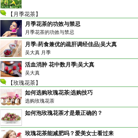
【
月季花茶
】
月季花茶的功效与禁忌
月季花茶的功效与禁忌
月季:药食兼优的疏肝调经佳品|吴大真
吴大真 月季
活血消肿 花中数月季|吴大真
吴大真
【
玫瑰花茶
】
如何选购玫瑰花茶|选购技巧
选购玫瑰花茶
如何泡玫瑰花茶才是最正确的？
玫瑰花茶能减肥吗？爱美女士看过来