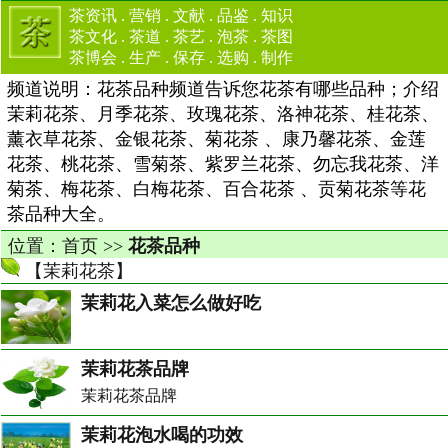
茶资讯
.
营销
.
文献
.
品鉴
.
知识
茶文化
.
茶道
.
茶艺
.
泡茶
.
茶图
茶博会
.
生产
.
保存
.
选购
.
制作
频道说明：花茶品种频道告诉您花茶有哪些品种；介绍
茉莉花茶、月季花茶、玫瑰花茶、洛神花茶、桂花茶、
薰衣草花茶、金银花茶、菊花茶 、康乃馨花茶、金莲
花茶、桃花茶、雪菊茶、紫罗兰花茶、勿忘我花茶、洋
菊茶、梅花茶、白梅花茶、百合花茶 、贡菊花茶等花
茶品种大全。
位置：
首页
>>
花茶品种
【
茉莉花茶
】
茉莉花入菜怎么做好吃
茉莉花茶品牌
茉莉花茶品牌
茉莉花泡水喝的功效