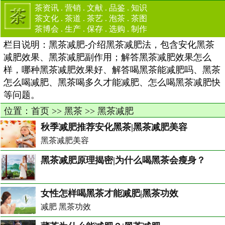
茶资讯
.
营销
.
文献
.
品鉴
.
知识
茶文化
.
茶道
.
茶艺
.
泡茶
.
茶图
茶博会
.
生产
.
保存
.
选购
.
制作
栏目说明：黑茶减肥-介绍黑茶减肥法，包含安化黑茶
减肥效果、黑茶减肥副作用；解答黑茶减肥效果怎么
样，哪种黑茶减肥效果好、解答喝黑茶能减肥吗、黑茶
怎么喝减肥、黑茶喝多久才能减肥、怎么喝黑茶减肥快
等问题。
位置：
首页
>>
黑茶
>>
黑茶减肥
秋季减肥推荐安化黑茶|黑茶减肥美容
黑茶减肥美容
黑茶减肥原理揭密|为什么喝黑茶会瘦身？
女性怎样喝黑茶才能减肥|黑茶功效
减肥 黑茶功效