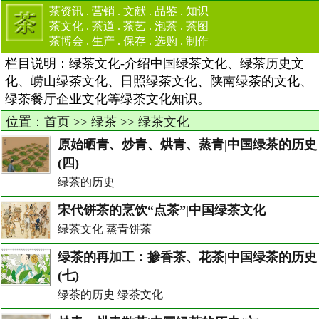
茶资讯
.
营销
.
文献
.
品鉴
.
知识
茶文化
.
茶道
.
茶艺
.
泡茶
.
茶图
茶博会
.
生产
.
保存
.
选购
.
制作
栏目说明：绿茶文化-介绍中国绿茶文化、绿茶历史文
化、崂山绿茶文化、日照绿茶文化、陕南绿茶的文化、
绿茶餐厅企业文化等绿茶文化知识。
位置：
首页
>>
绿茶
>>
绿茶文化
原始晒青、炒青、烘青、蒸青|中国绿茶的历史
(四)
绿茶的历史
宋代饼茶的烹饮“点茶”|中国绿茶文化
绿茶文化 蒸青饼茶
绿茶的再加工：掺香茶、花茶|中国绿茶的历史
(七)
绿茶的历史 绿茶文化