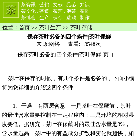
茶资讯
.
营销
.
文献
.
品鉴
.
知识
茶文化
.
茶道
.
茶艺
.
泡茶
.
茶图
茶博会
.
生产
.
保存
.
选购
.
制作
位置：
首页
>>
茶叶生产
>>
茶叶存储
保存茶叶必备的四个条件|茶叶保鲜
来源:网络 查看: 13548次
保存茶叶必备的四个条件|茶叶保鲜[页1]
茶
叶在保存的时候，有几个条件是必备的，下面小编
将为您详细的介绍这四个条件。
1、干燥：有两层含意：一是
茶
叶在保藏前，
茶
叶
的最佳含水量要控制在一定程度内；二是环境的相对湿
度要低。据研究，
茶
叶在保藏时的最佳含水量是3%，
含水量越高，
茶
叶中的有益成分扩散和变化就越快，如