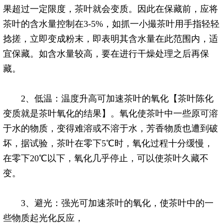
果超过一定限度，
茶
叶就会变质。因此在保藏前，应将
茶
叶的含水量控制在3-5%，如抓一小撮
茶
叶用手指轻轻
捻搓，立即变成粉末，即表明其含水量在此范围内，适
宜保藏。如含水量较高，要在进行干燥处理之后再保
藏。
2、低温：温度升高可加速
茶
叶的氧化【
茶
叶陈化
变质就是
茶
叶氧化的结果】。氧化使
茶
叶中一些原可溶
于水的物质，变得难溶或不溶于水，芳香物质也遭到破
坏，据试验，
茶
叶在零下5℃时，氧化过程十分缓慢，
在零下20℃以下，氧化几乎停止，可以使
茶
叶久藏不
变。
3、避光：强光可加速
茶
叶的氧化，使
茶
叶中的一
些物质起光化反应，