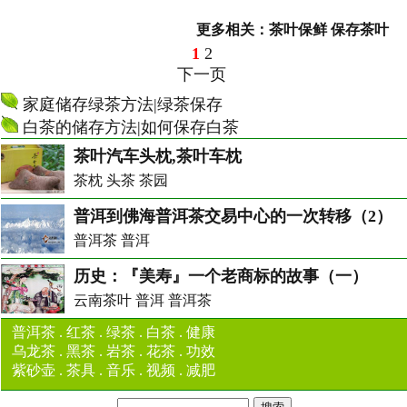
更多相关：
茶叶保鲜
保存茶叶
1
2
下一页
家庭储存绿茶方法|绿茶保存
白茶的储存方法|如何保存白茶
茶叶汽车头枕,茶叶车枕
茶枕 头茶 茶园
普洱到佛海普洱茶交易中心的一次转移（2）
普洱茶 普洱
历史：『美寿』一个老商标的故事（一）
云南茶叶 普洱 普洱茶
普洱茶
.
红茶
.
绿茶
.
白茶
.
健康
乌龙茶
.
黑茶
.
岩茶
.
花茶
.
功效
紫砂壶
.
茶具
.
音乐
.
视频
.
减肥