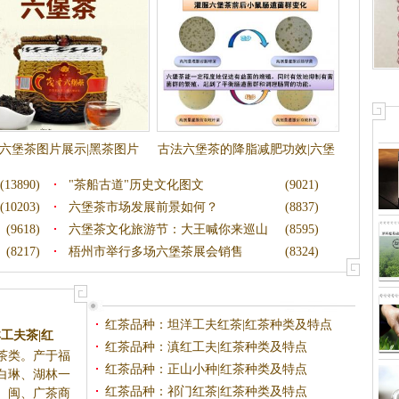
六堡茶图片展示|黑茶图片
古法六堡茶的降脂减肥功效|六堡
茶减肥
(13890)
"茶船古道"历史文化图文
(9021)
(10203)
六堡茶市场发展前景如何？
(8837)
(9618)
六堡茶文化旅游节：大王喊你来巡山
(8595)
(8217)
梧州市举行多场六堡茶展会销售
(8324)
红茶品种：坦洋工夫红茶|红茶种类及特点
工夫茶|红
红茶品种：滇红工夫|红茶种类及特点
茶类。产于福
红茶品种：正山小种|红茶种类及特点
白琳、湖林一
红茶品种：祁门红茶|红茶种类及特点
代。闽、广茶商