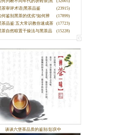
黑茶
如何判断不同年代的茯砖茶|黑
(32005)
茶品
黑茶审评术语|黑茶品鉴
(23915)
如何鉴别黑茶的优劣?如何辨
(17899)
别黑茶
黑茶品鉴:五大常识教你速成茶
(17723)
行家
黑茶自然晾置干燥法与黑茶品
(15228)
质形成
谈谈六堡茶品质的鉴别/彭庆中