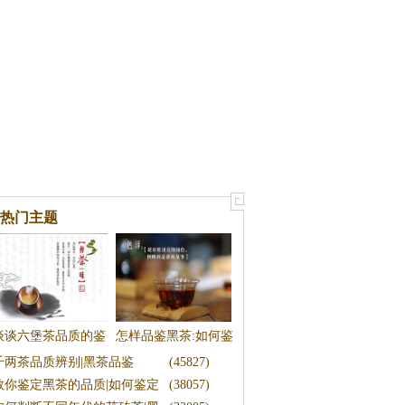
热门主题
谈谈六堡茶品质的鉴
怎样品鉴黑茶:如何鉴
千两茶品质辨别|黑茶品鉴
(45827)
别/彭庆中
别黑茶品质
教你鉴定黑茶的品质|如何鉴定
(38057)