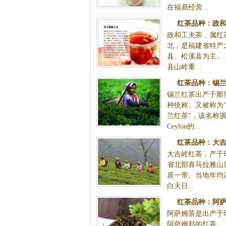
在福鼎经营...
红茶品种：政和
政和工夫茶，属红
北，是福建省特产
县、松溪县为主。
县山岭重...
红茶品种：锡兰
锡兰红茶出产于斯
种统称。又被称为"
兰红茶"，该名称
Ceylon的...
红茶品种：大吉
大吉岭红茶，产于
省北部喜马拉雅山
原一带。当地年均温
白天日...
红茶品种：阿萨
阿萨姆茶是出产于
阿萨姆邦的红茶。