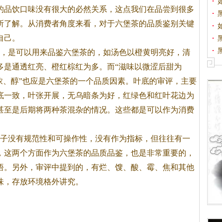
的品饮口味没有很大的必然关系，这点我们在品尝到很多
所了解。从消费者角度来看，对于六堡
茶
的品质鉴别关键
自己。
，是可以用来品鉴六堡
茶
的，如汤色以橙黄明亮好，清
多是通透红亮、橙红棕红为多。而“滋味以微涩后甜为
浓、醇”也应是六堡
茶
的一个品质因素。叶底的审评，主要
底一致，叶张开展，无乌暗条为好，红绿色和红叶花边为
甚至是后期将两种
茶
混杂的情况。这些都是可以作为消费
子没有规范性和可操作性，没有作为指标，但往往有一
，这两个方面作为六堡
茶
的品质品鉴，也是非常重要的，
悟。另外，审评中提到的，有烂、馊、酸、霉、焦和其他
味，存放环境格外讲究。