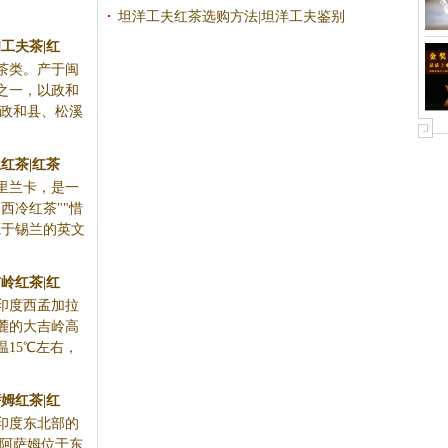
坦洋工夫红茶选购方法|坦洋工夫鉴别
工夫茶|红
茶类。产于闽
之一，以政和
 政和县、松溪
红茶|红茶
里兰卡，是一
西冷红茶""惜
源于锡兰的英文
岭红茶|红
印度西孟加拉
麓的大吉岭高
15℃左右，
姆红茶|红
印度东北部的
 阿萨姆位于东