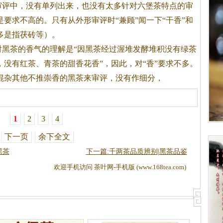
审评中，没有单列出来，也没有太多针对六堡
茶
特点的审
要求不高的。只有从外形审评时“兼顾”闻一下“干香”和
多是指茯砖等）。
对黑
茶
的香气的理解是“因黑
茶
经过渥堆发酵堆积没有绿
茶
，没有红
茶
、青
茶
的甜香花香”，因此，对“香”要求不多。
混杂其他不推崇香的黑
茶
来审评，没有作细分，
1
2
3
4
下一页
余下全文
黑茶
下一篇:千两茶品质辨别|黑茶品鉴
欢迎手机访问 茶叶网-手机版 (www.168tea.com)