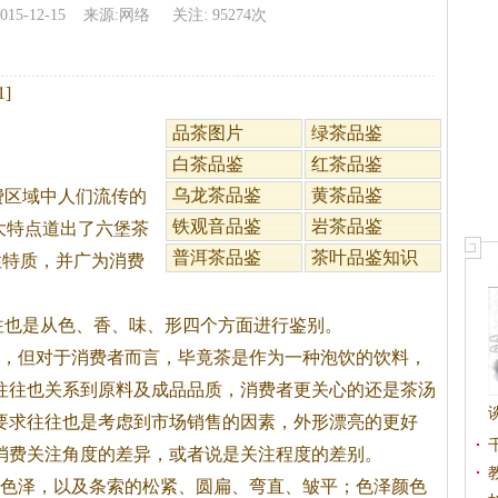
2015-12-15 来源:网络 关注: 95274次
]
品茶图片
绿茶品鉴
白茶品鉴
红茶品鉴
乌龙茶品鉴
黄茶品鉴
费区域中人们流传的
铁观音品鉴
岩茶品鉴
大特点道出了六堡
茶
普洱茶品鉴
茶叶品鉴知识
个性特质，并广为消费
往也是从色、香、味、形四个方面进行鉴别。
，但对于消费者而言，毕竟
茶
是作为一种泡饮的饮料，
往往也关系到原料及成品品质，消费者更关心的还是
茶
汤
要求往往也是考虑到市场销售的因素，外形漂亮的更好
消费关注角度的差异，或者说是关注程度的差别。
色泽，以及条索的松紧、圆扁、弯直、皱平；色泽颜色