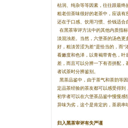
枯润、纯杂等等因素，往往跟最终
粗老但
茶
味很好的老
茶
中，应该有
还在于口感、饮用习惯、价钱适合
在黑
茶
审评方法中的其他内质指标
淡混浊差。当然，六堡
茶
的汤色更
好，粗淡苦涩为差”是恰当的，而“
看嫩度和色泽，以青褐带青色，叶
差，而且可以分辨一下有否拼配，
者试
茶
时分辨鉴别。
黑
茶
品鉴中，由于
茶
气和
茶
韵等因
定品
茶
经验的
茶
友都可以感受得到
初学者可以在六堡
茶
品鉴中慢慢感
异味为劣，这个是肯定的，
茶
易串
归入黑
茶
审评有失严谨