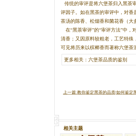
传统的审评是将六堡
茶
归入黑
茶
评因子。如在黑
茶
的审评中，对香是
茶
汤的陈香、松烟香和菌花香（大
在“黑
茶
审评”的“审评方法”中，
清香；又因原料较粗老，工艺特殊
可见将历来以槟榔香而著称六堡
茶
更多相关：
六堡茶品质的鉴别
上一篇:教你鉴定黑茶的品质|如何鉴定
相关主题