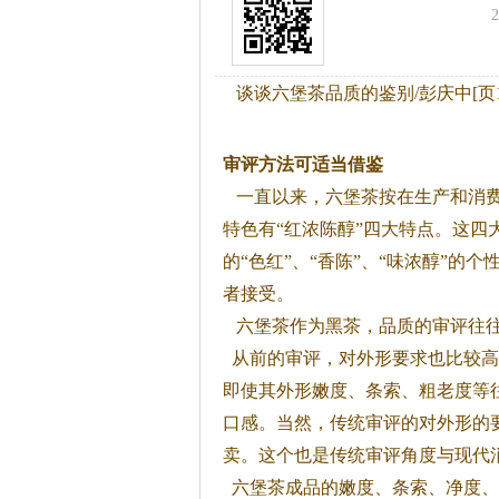
谈谈六堡茶品质的鉴别/彭庆中[页1
审评方法可适当借鉴
一直以来，六堡
茶
按在生产和消
特色有“红浓陈醇”四大特点。这四
的“色红”、“香陈”、“味浓醇”的
者接受。
六堡
茶
作为黑
茶
，品质的审评往
从前的审评，对外形要求也比较高
即使其外形嫩度、条索、粗老度等
口感。当然，传统审评的对外形的
卖。这个也是传统审评角度与现代
六堡
茶
成品的嫩度、条索、净度、