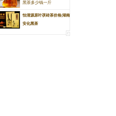
黑茶多少钱一斤
怡清源原叶茯砖茶价格|湖南
安化黑茶
茯砖茶价格