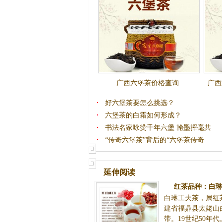
广西六堡茶价格查询
广西
好六堡茶要怎么挑选？
六堡茶的白霜如何形成？
书法名家咏赞千年六堡 翰墨挥毫共
“传奇六堡茶”背后的“六堡茶传奇
延伸阅读
红茶品种：白琳
白琳工夫茶，属红
建省福鼎县太姥山
带。19世纪50年