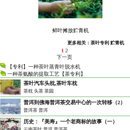
鲜叶摊放贮青机
更多相关：
茶叶专利
贮青机
1
2
下一页
【专利】一种茶叶蒸青叶脱水机
一种茶氨酸的提取工艺【茶专利】
茶叶汽车头枕,茶叶车枕
茶枕 头茶 茶园
普洱到佛海普洱茶交易中心的一次转移（2）
普洱茶 普洱
历史：『美寿』一个老商标的故事（一）
云南茶叶 普洱 普洱茶