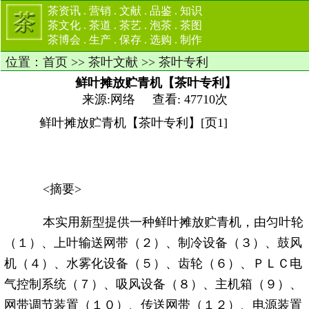
茶资讯
.
营销
.
文献
.
品鉴
.
知识
茶文化
.
茶道
.
茶艺
.
泡茶
.
茶图
茶博会
.
生产
.
保存
.
选购
.
制作
位置：
首页
>>
茶叶文献
>>
茶叶专利
鲜叶摊放贮青机【茶叶专利】
来源:网络 查看: 47710次
鲜叶摊放贮青机【茶叶专利】[页1]
<摘要>
本实用新型提供一种鲜叶摊放贮青机，由匀叶轮
（１）、上叶输送网带（２）、制冷设备（３）、鼓风
机（４）、水雾化设备（５）、齿轮（６）、ＰＬＣ电
气控制系统（７）、吸风设备（８）、主机箱（９）、
网带调节装置（１０）、传送网带（１２）、电源装置