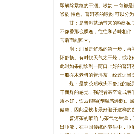
即解除紧箍的干涸。
喉韵
一向都是
喉韵
特色。普洱
茶
的
喉韵
可以分为
甘：是普洱
茶
汤带来的喉部回
不像香那么飘逸，往往和苦味相伴
苦后而能回甘。
润：润喉是解渴的第一步，再补
怀舒畅。有时候天气太干燥，或吃
此时如果能饮到一两口上好的普洱
一般乔木老树的普洱
茶
，经过适当
煤：是饮
茶
后喉头不舒服的感
干而煤的感觉，强烈者甚至造成吞
质不好，饮后锁喉(即喉感燥刺)。
健康，因此品饮者最好避开这样的
普洱
茶
的
喉韵
与
茶
气之生津，
出唾液，在中国传统的养生中，唾