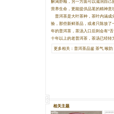
解渴舒顺，另一方面可以滋润自己
营养生命，更能提供品茗的精神意
普洱
茶
是大叶
茶
种，
茶
叶内涵成
验，那些新鲜
茶
品，或者只陈放了
年的普洱
茶
，
茶
汤入口后则会有“舌
十年以上的老普洱
茶
，
茶
汤已经转
更多相关：
普洱茶品鉴
茶气
喉韵
相关主题