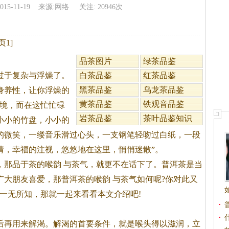
2015-11-19 来源:网络 关注: 20946次
1]
品茶图片
绿茶品鉴
过于复杂与浮燥了。
白茶品鉴
红茶品鉴
黑茶品鉴
乌龙茶品鉴
身养性，让你浮燥的
黄茶品鉴
铁观音品鉴
境，而在这忙忙碌
岩茶品鉴
茶叶品鉴知识
小小的竹盘，小小的
的微笑，一缕音乐滑过心头，一支钢笔轻吻过白纸，一段
情，幸福的注视，悠悠地在这里，悄悄迷散”。
，那品于
茶
的
喉韵
与
茶
气，就更不在话下了。普洱
茶
是当
广大朋友喜爱，那普洱
茶
的
喉韵
与
茶
气如何呢?你对此又
一无所知，那就一起来看看本文介绍吧!
后再用来解渴。解渴的首要条件，就是喉头得以滋润，立