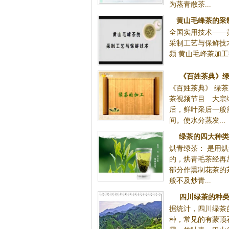
为蒸青散茶...
黄山毛峰茶的采
全国实用技术——
采制工艺与保鲜技
频 黄山毛峰茶加工技
《百姓茶典》绿
《百姓茶典》 绿茶
茶视频节目 大宗
后，鲜叶采后一般
间。使水分蒸发...
绿茶的四大种类
烘青绿茶： 是用
的，烘青毛茶经再
部分作熏制花茶的
般不及炒青...
四川绿茶的种类
据统计，四川绿茶
种，常见的有蒙顶