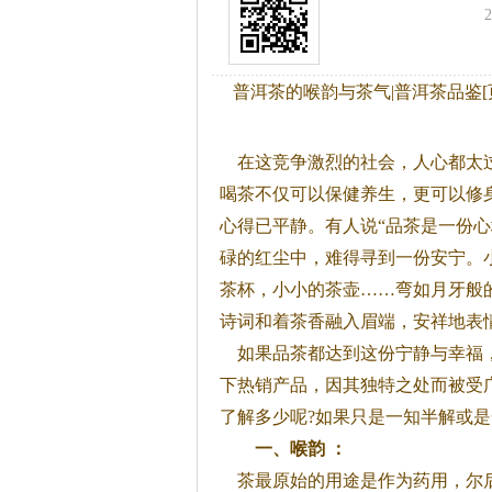
普洱茶的喉韵与茶气|普洱茶品鉴[页
在这竞争激烈的社会，人心都太
喝
茶
不仅可以保健养生，更可以修
心得已平静。有人说“品
茶
是一份心
碌的红尘中，难得寻到一份安宁。
茶
杯，小小的
茶
壶……弯如月牙般
诗词和着
茶
香融入眉端，安祥地表
如果品
茶
都达到这份宁静与幸福
下热销产品，因其独特之处而被受
了解多少呢?如果只是一知半解或是
一、
喉韵
：
茶
最原始的用途是作为药用，尔