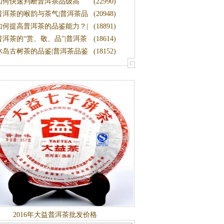
何鉴
如何快速判断普洱茶品级高
(22990)
低？|品
普洱茶的喉韵与茶气|普洱茶品
(20948)
鉴
如何提高普洱茶的品鉴能力？|
(18891)
品鉴
普洱茶的“赏、敬、品”|普洱茶
(18614)
茶
冰岛古树茶的品鉴|普洱茶品鉴
(18152)
2016年大益普洱茶批发价格