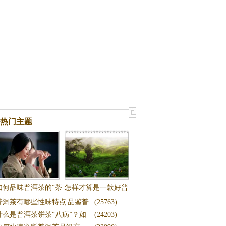
热门主题
如何品味普洱茶的“茶
怎样才算是一款好普
普洱茶有哪些性味特点|品鉴普
(25763)
香”|茶香品鉴
洱茶？|普洱茶品鉴
洱
什么是普洱茶饼茶“八病”？如
(24203)