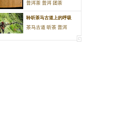
普洱茶 普洱 团茶
聆听茶马古道上的呼吸
茶马古道 听茶 普洱