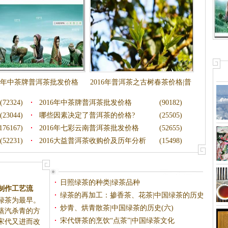
16年中茶牌普洱茶批发价格
2016年普洱茶之古树春茶价格|普
洱茶价格
(72324)
2016年中茶牌普洱茶批发价格
(90182)
(23044)
哪些因素决定了普洱茶的价格?
(25505)
176167)
2016年七彩云南普洱茶批发价格
(52655)
(52231)
2016大益普洱茶收购价及历年分析
(15498)
日照绿茶的种类|绿茶品种
制作工艺流
绿茶的再加工：掺香茶、花茶|中国绿茶的历史(
绿茶为最早。
炒青、烘青散茶|中国绿茶的历史(六)
蒸汽杀青的方
宋代饼茶的烹饮“点茶”|中国绿茶文化
宋代又进而改