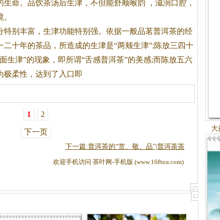
的生命。品饮
茶
汤后生津，不但能舒顺
喉韵
，滋润口腔，
境。
分特别丰富，生津功能特别强。依据一般品茗普洱
茶
的经
一二十年的
茶
品，所造成的生津是“两颊生津”;陈放三四十
面生津”的现象，即所谓“舌感普洱
茶
”的美感;而陈放五六
为极柔性，达到了入口即
1
2
大
下一页
下一篇:普洱茶的“赏、敬、品”|普洱茶茶
欢迎手机访问 茶叶网-手机版 (www.168tea.com)