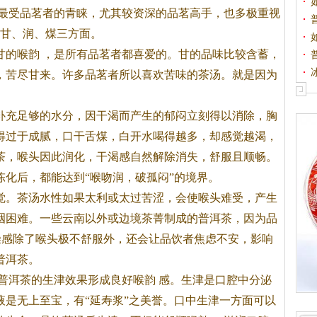
最受品茗者的青睐，尤其较资深的品茗高手，也多极重视
甘、润、煤三方面。
甘的
喉韵
，是所有品茗者都喜爱的。甘的品味比较含蓄，
，苦尽甘来。许多品茗者所以喜欢苦味的
茶
汤。就是因为
充足够的水分，因干渴而产生的郁闷立刻得以消除，胸
得过于成腻，口干舌煤，白开水喝得越多，却感觉越渴，
茶
，喉头因此润化，干渴感自然解除消失，舒服且顺畅。
陈化后，都能达到“喉吻润，破孤闷”的境界。
觉。
茶
汤水性如果太利或太过苦涩，会使喉头难受，产生
咽困难。一些云南以外或边境
茶
菁制成的普洱
茶
，因为品
燥感除了喉头极不舒服外，还会让品饮者焦虑不安，影响
普洱
茶
。
普洱
茶
的生津效果形成良好
喉韵
感。生津是口腔中分泌
液是无上至宝，有“延寿浆”之美誉。口中生津一方面可以