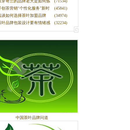
例
白芽奇兰的品牌老大是如何炼
(71534)
成的
开创茶营销“个性化服务”新时
(45841)
|
浅谈如何选择茶叶加盟品牌
(34974)
茶叶品牌包装设计要有情绪感
(32234)
中国茶叶品牌问道