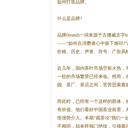
如何打造品牌。
什么是品牌?
品牌(brand)一词来源于古挪威文
——“如何在消费者心中留下烙印?
价格、历史、声誉、符号、广告风
近几年，国内
茶
叶市场空前火热，
一轮的市场繁荣已经来临。然而，
园、
茶
厂、
茶
店之间，苦苦思索着
而此时，已经有一个这样的群体，
有价值。他们看好中国
茶
业前景，
悟强势介入。本期“观
茶
论”我们一
不相同，却各怀独门绝技，引领着