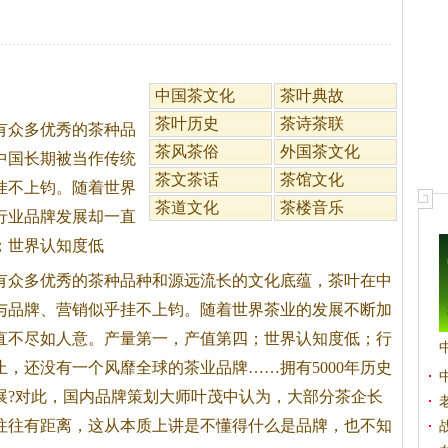
中国茶文化
茶叶典故
茶叶历史
茶诗茶联
有众多优秀的
茶
种品
茶风茶俗
外国茶文化
中国长期被当作传统
茶文茶话
茶馆文化
挂不上钧。随着世界
茶道文化
茶楼音乐
行业品牌发展却一直
；世界认知度低
有众多优秀的
茶
种品种和源远流长的文化底蕴，
茶
叶在中
与品牌、营销似乎挂不上钧。随着世界
茶
业的发展不断加
直不尽如人意。产量第一，产值第四；世界认知度低；行
止，还没有一个风靡全球的
茶
业品牌……拥有5000年历史
展?对此，国内品牌策划大师叶茂中认为，大部分
茶
企长
往往有距离，这从本质上讲是不懂得什么是品牌，也不知