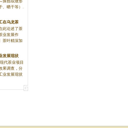
→揉捻或做形
干、晒干等）.
工在乌龙茶
此论述了茶
茶业发展作
】茶叶精深加
业发展现状
县现代茶业项目
效果调查，分
工业发展现状