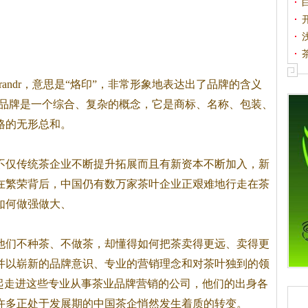
代
字brandr，意思是“烙印”，非常形象地表达出了品牌的含义
”品牌是一个综合、复杂的概念，它是商标、名称、包装、
格的无形总和。
不仅传统
茶
企业不断提升拓展而且有新资本不断加入，新
在繁荣背后，中国仍有数万家
茶
叶企业正艰难地行走在
茶
如何做强做大、
他们不种
茶
、不做
茶
，却懂得如何把
茶
卖得更远、卖得更
并以崭新的品牌意识、专业的营销理念和对
茶
叶独到的领
起走进这些专业从事
茶
业品牌营销的公司，他们的出身各
许多正处于发展期的中国
茶
企悄然发生着质的转变。