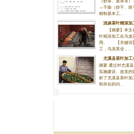
（炒杀、蒸杀等）
→干燥（炒干、烘
精制基本工...
浅谈茶叶精深加
【摘要】本文在
叶精深加工在乌龙
用。 【关键词
工，乌龙茶业，...
尤溪县茶叶加工
摘要 通过对尤溪
实施建设、改造的
析了尤溪县茶叶加
和存在的问...