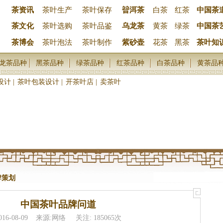
茶资讯
茶叶生产
茶叶保存
暜洱茶
白茶
红茶
中国茶
茶文化
茶叶选购
茶叶品鉴
乌龙茶
黄茶
绿茶
中国茶
茶博会
茶叶泡法
茶叶制作
紫砂壶
花茶
黑茶
茶叶知
龙茶品种
黑茶品种
绿茶品种
红茶品种
白茶品种
黄茶品
设计
|
茶叶包装设计
|
开茶叶店
|
卖茶叶
牌策划
中国茶叶品牌问道
016-08-09 来源:网络 关注: 185065次