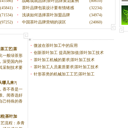
145586)
战略成就品牌|茶叶品牌策划案例
(80610)
(45841)
茶叶品牌包装设计要有情绪感
(32234)
(71534)
浅谈如何选择茶叶加盟品牌
(34974)
(97252)
中国茶叶品牌营销的误区
(24060)
微波在茶叶加工中的应用
茶工艺|茶
创新茶叶加工 提高附加值|茶叶加工技术
比一般绿茶形
茶叶加工机械的要求|茶叶加工技术
，深受国内外
茶叶加工人员素质要求|茶叶加工技术
其采制技术要
针形茶类的机械加工工艺|茶叶加工
哪儿来?|
，香不香是一
准。闻香选好
自己特殊的香
程|茶叶加
工艺流程：杀青