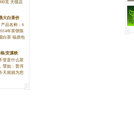
00克 天猫店
福鼎大白茶价
0 产品名称：6
014年茶饼陈
眉白茶 福鼎包
价格|安溪铁
不管是什么茶
，譬如：普洱
今天就就为您