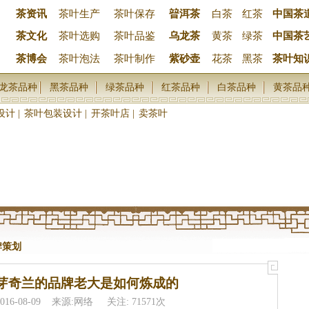
茶资讯
茶叶生产
茶叶保存
暜洱茶
白茶
红茶
中国茶
茶文化
茶叶选购
茶叶品鉴
乌龙茶
黄茶
绿茶
中国茶
茶博会
茶叶泡法
茶叶制作
紫砂壶
花茶
黑茶
茶叶知
龙茶品种
黑茶品种
绿茶品种
红茶品种
白茶品种
黄茶品
设计
|
茶叶包装设计
|
开茶叶店
|
卖茶叶
牌策划
芽奇兰的品牌老大是如何炼成的
2016-08-09 来源:网络 关注: 71571次