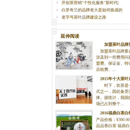
开创茶营销“个性化服务”新时代|
白芽奇兰的品牌老大是如何炼成的
老字号茶叶品牌建设之路
延伸阅读
加盟茶叶品牌
加盟茶叶品牌要多
涉及到一些费用问
盟费、保证金、特
店租费、...
2015年十大茶
时下，饮茶是一
式之一，因此备受
捧。据统计，我国
场已占到整个...
2016福鼎白茶
产品价格：¥300.0
品品香白茶 福鼎