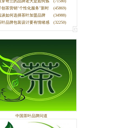
例
白芽奇兰的品牌老大是如何炼
(71580)
成的
开创茶营销“个性化服务”新时
(45869)
|
浅谈如何选择茶叶加盟品牌
(34988)
茶叶品牌包装设计要有情绪感
(32250)
中国茶叶品牌问道