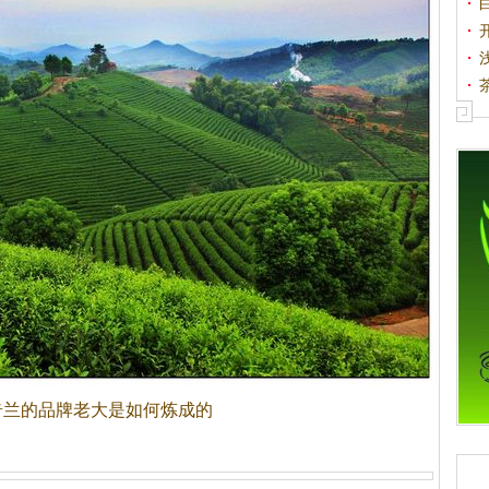
代
奇兰的品牌老大是如何炼成的