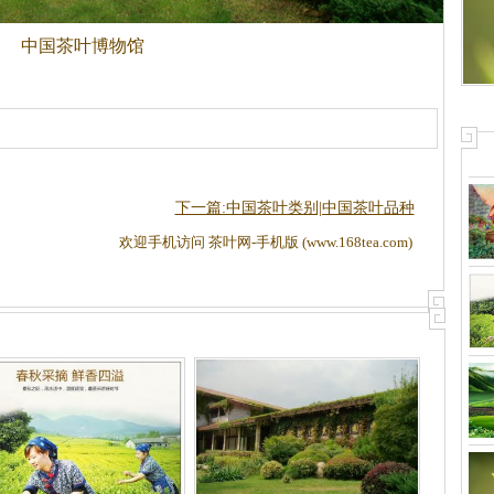
中国
茶
叶博物馆
下一篇:中国茶叶类别|中国茶叶品种
欢迎手机访问 茶叶网-手机版 (www.168tea.com)