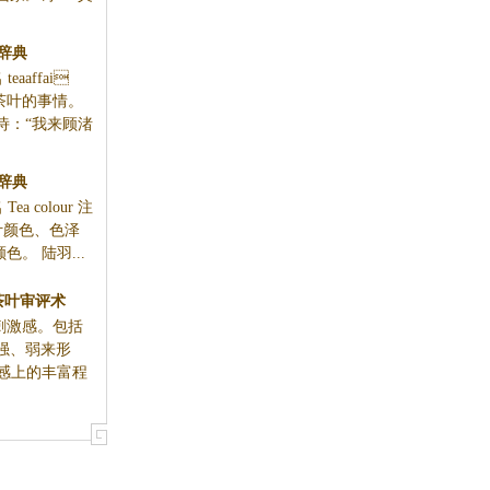
辞典
aaffai
茶叶的事情。
诗：“我来顾渚
辞典
a colour 注
 茶叶颜色、色泽
色。 陆羽...
茶叶审评术
刺激感。包括
强、弱来形
口感上的丰富程