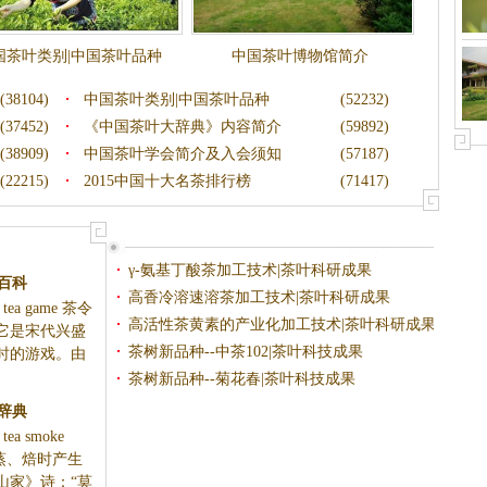
国茶叶类别|中国茶叶品种
中国茶叶博物馆简介
(38104)
中国茶叶类别|中国茶叶品种
(52232)
(37452)
《中国茶叶大辞典》内容简介
(59892)
(38909)
中国茶叶学会简介及入会须知
(57187)
(22215)
2015中国十大名茶排行榜
(71417)
γ-氨基丁酸茶加工技术|茶叶科研成果
百科
高香冷溶速溶茶加工技术|茶叶科研成果
a game 茶令
高活性茶黄素的产业化加工技术|茶叶科研成果
它是宋代兴盛
茶树新品种--中茶102|茶叶科技成果
时的游戏。由
茶树新品种--菊花春|茶叶科技成果
辞典
a smoke
蒸、焙时产生
山家》诗：“莫