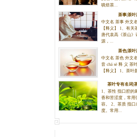
嗔焙茶...
茶事|茶叶
中文名 茶事 外文名 te
【释义】 1、有关
唐代袁高《茶山》
源，...
茶色|茶叶
中文名 茶色 外文名 Te
音 chá sè 释 义
【释义】 1、茶叶颜
茶叶专有名词|
1、茶性 指口腔的
香和苦涩度，常用
容。 2、茶质 指
度。常用...