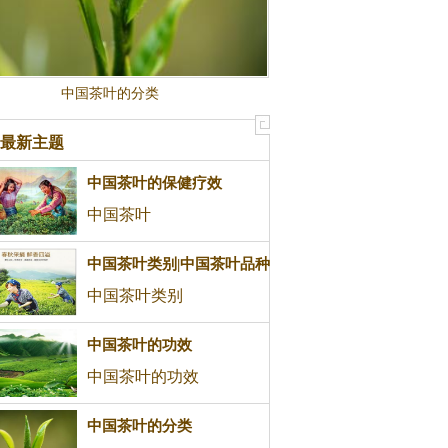
中国茶叶的分类
最新主题
中国茶叶的保健疗效
中国茶叶
中国茶叶类别|中国茶叶品种
中国茶叶类别
中国茶叶的功效
中国茶叶的功效
中国茶叶的分类