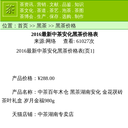
茶资讯
.
营销
.
文献
.
品鉴
.
知识
茶文化
.
茶道
.
茶艺
.
泡茶
.
茶图
茶博会
.
生产
.
保存
.
选购
.
制作
位置：
首页
>>
黑茶
>>
黑茶价格
2016最新中茶安化黑茶价格表
来源:网络 查看: 61027次
2016最新中茶安化黑茶价格表[页1]
产品价格：¥288.00
产品名称：中
茶
百年木仓 黑
茶
湖南安化 金花茯砖
茶
叶礼盒 岁月金福980g
天猫店铺：中
茶
湖南专卖店