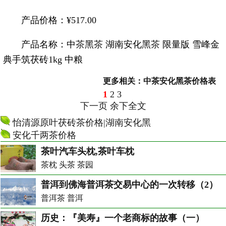
产品价格：¥517.00
产品名称：中
茶
黑
茶
湖南安化黑
茶
限量版 雪峰金
典手筑茯砖1kg 中粮
更多相关：
中茶安化黑茶价格表
1
2
3
下一页
余下全文
怡清源原叶茯砖茶价格|湖南安化黑
安化千两茶价格
茶叶汽车头枕,茶叶车枕
茶枕 头茶 茶园
普洱到佛海普洱茶交易中心的一次转移（2）
普洱茶 普洱
历史：『美寿』一个老商标的故事（一）