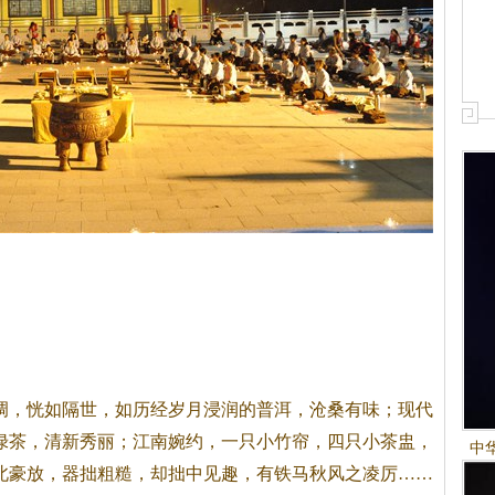
，恍如隔世，如历经岁月浸润的普洱，沧桑有味；现代
绿
茶
，清新秀丽；江南婉约，一只小竹帘，四只小
茶
盅，
中
北豪放，器拙粗糙，却拙中见趣，有铁马秋风之凌厉……