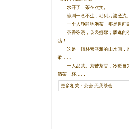
水开了，
茶
在欢笑。
静则一念不生，动则万波激流
一个人静静地泡
茶
，那是世间
茶
香弥漫，袅袅娜娜；飘逸的
荡！
这是一幅朴素淡雅的山水画，是
歌……
一人品
茶
。
茶
苦
茶
香，冷暖自
清
茶
一杯……
更多相关：
茶会
无我茶会