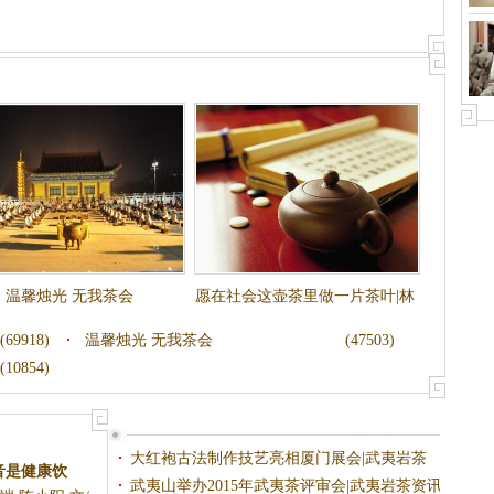
温馨烛光 无我茶会
愿在社会这壶茶里做一片茶叶|林
清玄
(69918)
温馨烛光 无我茶会
(47503)
(10854)
大红袍古法制作技艺亮相厦门展会|武夷岩茶
音是健康饮
武夷山举办2015年武夷茶评审会|武夷岩茶资讯