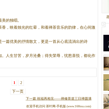
。
最美的独唱。
茶
香，映着烛光的红晕，和着禅
茶
音乐的韵律，在心间激
一篇优美的抒情散文，更是一首从心底流淌出的诗
知。人生甘苦，岁月沧桑；得失荣辱，忧愁喜悦，都化作
1
2
下一页
下一篇:祝福再相见——禅修茶道三日禅圆满
欢迎手机访问 茶叶网-手机版 (www.168tea.com)