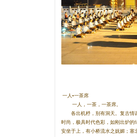
一人•一
茶
席
一人，一
茶
，一
茶
席。
各出机杼，别有洞天。复古情调
时尚，极具时代色彩，如刚出炉的
安坐于上，有小桥流水之妩媚；塞