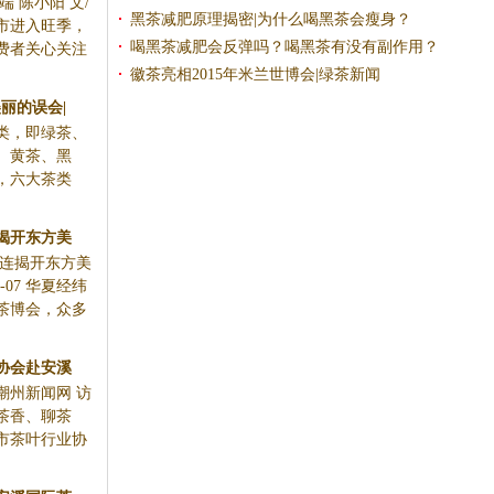
 陈小阳 文/
黑茶减肥原理揭密|为什么喝黑茶会瘦身？
市进入旺季，
喝黑茶减肥会反弹吗？喝黑茶有没有副作用？
费者关心关注
徽茶亮相2015年米兰世博会|绿茶新闻
丽的误会|
类，即绿茶、
、黄茶、黑
，六大茶类
揭开东方美
大连揭开东方美
9-07 华夏经纬
茶博会，众多
协会赴安溪
源：潮州新闻网 访
茶香、聊茶
市茶叶行业协