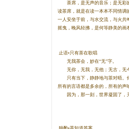
茶
席，是无声的音乐；是无彩
读
茶
席，就是在读一本本不同情调
一人安坐于前，与水交流，与火共
摇曳，晚风轻拂，是何等静美的画
止语•只有
茶
在歌唱
无我
茶
会，妙在“无”字。
无你，无我，无他；无古，无今
只有当下，静静地与
茶
对晤。
所有的言语都是多余的，所有的声
因为，那一刻，世界凝固了，天
独酌•
茶
知道答案