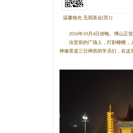
温馨烛光 无我茶会[页1]
2016年10月4日傍晚。博山正
法堂前的广场上，灯影幢幢，人
禅修
茶
道三日禅班的学员们，在这