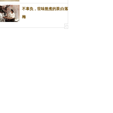
饮茶篇
不辜负，世味熬煮的茶|白落
梅
白落梅 禅茶