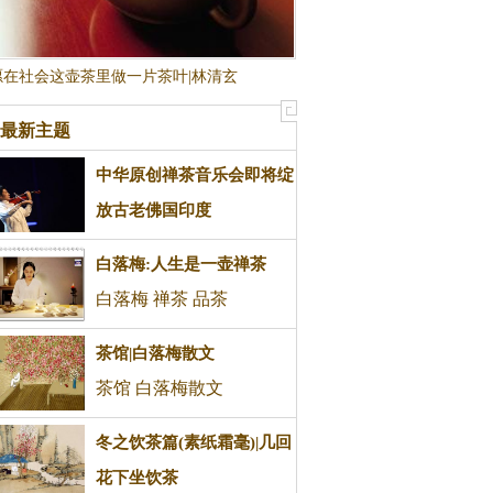
愿在社会这壶茶里做一片茶叶|林清玄
最新主题
中华原创禅茶音乐会即将绽
放古老佛国印度
禅茶 音乐会
白落梅:人生是一壶禅茶
白落梅 禅茶 品茶
茶馆|白落梅散文
茶馆 白落梅散文
冬之饮茶篇(素纸霜毫)|几回
花下坐饮茶