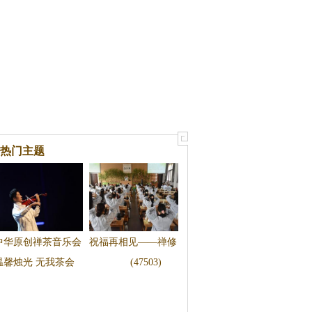
热门主题
中华原创禅茶音乐会
祝福再相见——禅修
温馨烛光 无我茶会
(47503)
即将绽放古老佛国印
茶道三日禅圆满
度