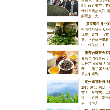
本报讯 （记者谢伟端
图）临近春节，茶
针对市场热点和消
的重点，尤...
黄茶诞生是个美
中国茶号称六大种
红茶、青茶、白茶
茶。从近年产量看
中，绿茶仍占主...
资深台湾茶专家
资深台湾茶专家 
人神秘面纱2015-0
网 第二届大连
茶友们遇到...
潮州市茶叶行业
2015-10-15 来
茶乡、学茶艺、品
道……近日，潮州
会一行30人...