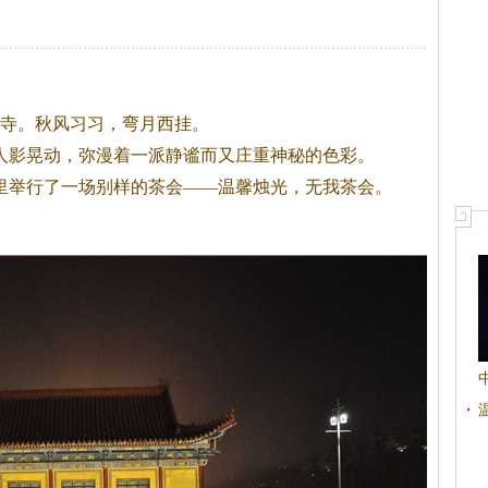
觉寺。秋风习习，弯月西挂。
影晃动，弥漫着一派静谧而又庄重神秘的色彩。
里举行了一场别样的
茶
会——温馨烛光，无我
茶
会。