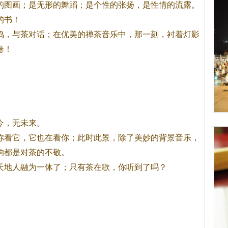
的图画；是无形的舞蹈；是个性的张扬，是性情的流露。
的书！
鸣，与
茶
对话；在优美的禅
茶
音乐中，那一刻，衬着灯影
卷！
，无未来。
你看它，它也在看你；此时此景，除了美妙的背景音乐，
响都是对
茶
的不敬。
地人融为一体了；只有
茶
在歌，你听到了吗？