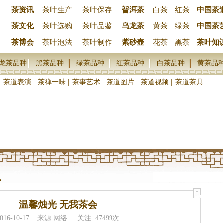
茶资讯
茶叶生产
茶叶保存
暜洱茶
白茶
红茶
中国茶
茶文化
茶叶选购
茶叶品鉴
乌龙茶
黄茶
绿茶
中国茶
茶博会
茶叶泡法
茶叶制作
紫砂壶
花茶
黑茶
茶叶知
龙茶品种
黑茶品种
绿茶品种
红茶品种
白茶品种
黄茶品
|
茶道表演
|
茶禅一味
|
茶事艺术
|
茶道图片
|
茶道视频
|
茶道茶具
讯
温馨烛光 无我茶会
2016-10-17 来源:网络 关注: 47499次