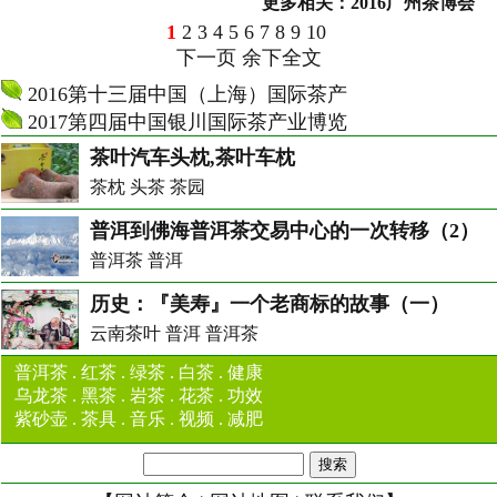
更多相关：
2016广州茶博会
1
2
3
4
5
6
7
8
9
10
下一页
余下全文
2016第十三届中国（上海）国际茶产
2017第四届中国银川国际茶产业博览
茶叶汽车头枕,茶叶车枕
茶枕 头茶 茶园
普洱到佛海普洱茶交易中心的一次转移（2）
普洱茶 普洱
历史：『美寿』一个老商标的故事（一）
云南茶叶 普洱 普洱茶
普洱茶
.
红茶
.
绿茶
.
白茶
.
健康
乌龙茶
.
黑茶
.
岩茶
.
花茶
.
功效
紫砂壶
.
茶具
.
音乐
.
视频
.
减肥