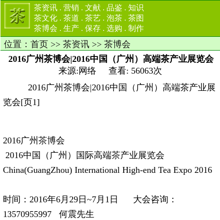
茶资讯
.
营销
.
文献
.
品鉴
.
知识
茶文化
.
茶道
.
茶艺
.
泡茶
.
茶图
茶博会
.
生产
.
保存
.
选购
.
制作
位置：
首页
>>
茶资讯
>>
茶博会
2016广州茶博会|2016中国（广州）高端茶产业展览会
来源:网络 查看: 56063次
2016广州茶博会|2016中国（广州）高端茶产业展
览会[页1]
2016广州
茶
博会
2016中国（广州）国际高端
茶
产业展览会
China(GuangZhou) International High-end Tea Expo 2016
时间：2016年6月29日~7月1日 大会咨询：
13570955997 何震先生