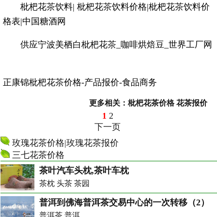
枇杷花
茶
饮料| 枇杷花
茶
饮料价格|枇杷花
茶
饮料价
格表|中国糖酒网
供应宁波美栖白枇杷花
茶
_咖啡烘焙豆_世界工厂网
正康锦枇杷花
茶
价格-产品报价-食品商务
更多相关：
枇杷花茶价格
花茶报价
1
2
下一页
玫瑰花茶价格|玫瑰花茶报价
三七花茶价格
茶叶汽车头枕,茶叶车枕
茶枕 头茶 茶园
普洱到佛海普洱茶交易中心的一次转移（2）
普洱茶 普洱