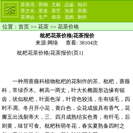
茶资讯
.
营销
.
文献
.
品鉴
.
知识
茶文化
.
茶道
.
茶艺
.
泡茶
.
茶图
茶博会
.
生产
.
保存
.
选购
.
制作
位置：
首页
>>
花茶
>>
花茶价格
枇杷花茶价格|花茶报价
来源:网络 查看: 38104次
枇杷花茶价格|花茶报价[页1]
一种用蔷薇科植物枇杷的花制作的
茶
。枇杷，蔷薇
科，常绿乔木。树高一两丈，叶大长椭圆形边缘有锯
齿，状似枇杷，叶面色深，叶背色较浅，生有绒毛，四
时不凋。冬月开小花，黄白色，众花成簇具有香气，花
瓣五出浅裂蒂大，三、四月成熟结实色青，有纤毛，后
则黄，味甘可食。枇杷秋萌冬花，春实夏熟备四时之