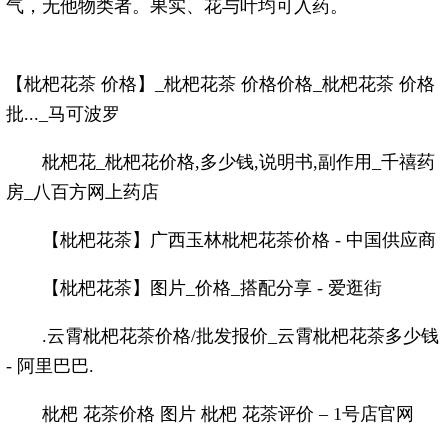
气，无他物类者。果实、花与叶均可入药。
【枇杷花
茶
价格】_枇杷花
茶
价格价格_枇杷花
茶
价格
批..._马可波罗
枇杷花_枇杷花价格,多少钱,说明书,副作用_千禧药
房_八百方网上药店
【枇杷花
茶
】广西玉林枇杷花
茶
价格 - 中国供应商
【枇杷花
茶
】图片_价格_搭配分享 - 爱逛街
.云霄枇杷花
茶
价格/批发报价_云霄枇杷花
茶
多少钱
- 阿里巴巴.
枇杷 花
茶
价格 图片 枇杷 花
茶
评价 – 1号店官网