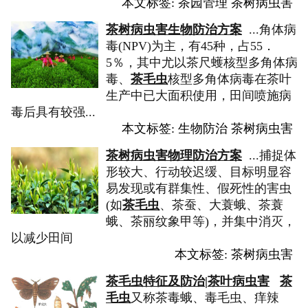
本文标签:
茶园管理
茶树病虫害
茶树病虫害生物防治方案
...角体病
毒(NPV)为主，有45种，占55．
5％，其中尤以茶尺蠖核型多角体病
毒、
茶毛虫
核型多角体病毒在茶叶
生产中已大面积使用，田间喷施病
毒后具有较强...
本文标签:
生物防治
茶树病虫害
茶树病虫害物理防治方案
...捕捉体
形较大、行动较迟缓、目标明显容
易发现或有群集性、假死性的害虫
(如
茶毛虫
、茶蚕、大蓑蛾、茶蓑
蛾、茶丽纹象甲等)，并集中消灭，
以减少田间
本文标签:
茶树病虫害
茶毛虫特征及防治|茶叶病虫害
茶
毛虫
又称茶毒蛾、毒毛虫、痒辣