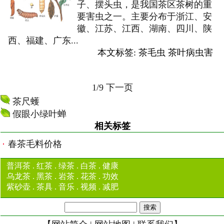
子、摆头虫，是我国茶区茶树的重
要害虫之一。主要分布于浙江、安
徽、江苏、江西、湖南、四川、陕
西、福建、广东...
本文标签:
茶毛虫
茶叶病虫害
1/9
下一页
茶尺蠖
假眼小绿叶蝉
相关标签
春茶毛料价格
普洱茶
.
红茶
.
绿茶
.
白茶
.
健康
乌龙茶
.
黑茶
.
岩茶
.
花茶
.
功效
紫砂壶
.
茶具
.
音乐
.
视频
.
减肥