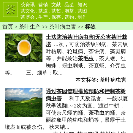
茶资讯
.
营销
.
文献
.
品鉴
.
知识
茶文化
.
茶道
.
茶艺
.
泡茶
.
茶图
茶博会
.
生产
.
保存
.
选购
.
制作
首页
>
茶叶生产
>>
茶叶病虫害
>>
标签
土法防治茶叶病虫害|无公害茶叶栽
培
...次，可防治茶纹羽病、茶云纹
叶枯病、轮斑病、茶饼病、藻斑病
等，并能兼治
茶毛虫
，茶人蠖、红
蜘蛛，蚜虫刺蛾、茶衰蛾、介壳虫
等。 三、烟草：取...
本文标签:
茶叶病虫害
通过茶园管理措施预防和控制茶树
病虫害
...利于天敌觅食。一般以夏
秋季浅翻l～2次为宜。通过中耕，
可使茶尺蠖的蛹、
茶毛虫
的蛹、茶
丽纹象甲的幼虫和蛹等，暴露于土
壤表面或被杀伤。 秋末结...