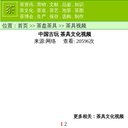
茶资讯
.
营销
.
文献
.
品鉴
.
知识
茶文化
.
茶道
.
茶艺
.
泡茶
.
茶图
茶博会
.
生产
.
保存
.
选购
.
制作
位置：
首页
>>
茶盘茶具
>>
茶具视频
中国古玩 茶具文化视频
来源:网络 查看: 20596次
更多相关：
茶具文化视频
1
2