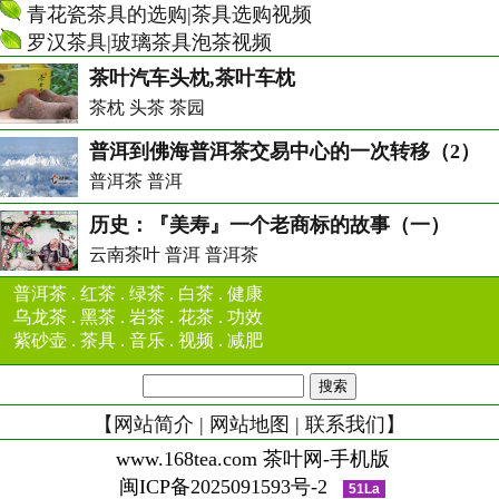
青花瓷茶具的选购|茶具选购视频
罗汉茶具|玻璃茶具泡茶视频
茶叶汽车头枕,茶叶车枕
茶枕 头茶 茶园
普洱到佛海普洱茶交易中心的一次转移（2）
普洱茶 普洱
历史：『美寿』一个老商标的故事（一）
云南茶叶 普洱 普洱茶
普洱茶
.
红茶
.
绿茶
.
白茶
.
健康
乌龙茶
.
黑茶
.
岩茶
.
花茶
.
功效
紫砂壶
.
茶具
.
音乐
.
视频
.
减肥
【
网站简介
|
网站地图
|
联系我们
】
www.168tea.com 茶叶网-手机版
闽ICP备2025091593号-2
51La