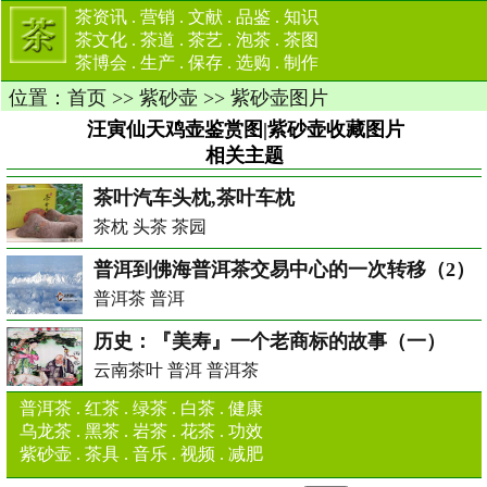
茶资讯
.
营销
.
文献
.
品鉴
.
知识
茶文化
.
茶道
.
茶艺
.
泡茶
.
茶图
茶博会
.
生产
.
保存
.
选购
.
制作
位置：
首页
>>
紫砂壶
>>
紫砂壶图片
汪寅仙天鸡壶鉴赏图|紫砂壶收藏图片
相关主题
茶叶汽车头枕,茶叶车枕
茶枕 头茶 茶园
普洱到佛海普洱茶交易中心的一次转移（2）
普洱茶 普洱
历史：『美寿』一个老商标的故事（一）
云南茶叶 普洱 普洱茶
普洱茶
.
红茶
.
绿茶
.
白茶
.
健康
乌龙茶
.
黑茶
.
岩茶
.
花茶
.
功效
紫砂壶
.
茶具
.
音乐
.
视频
.
减肥