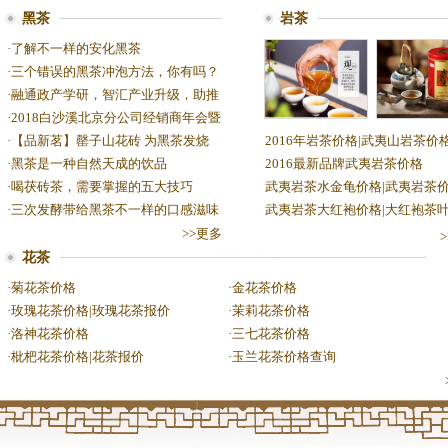
黑茶
岩茶
·
了解不一样的安化黑茶
·
三个错误的黑茶冲泡方法，你有吗？
·
融通政产学研，智汇产业升级，助推
·
2018白沙溪北京分公司经销商年会暨
2016年岩茶价格|
武夷岩茶水
·
【品新茗】罄子山花砖 为黑茶发烧
2016年岩茶价格|武夷山岩茶价
武夷山岩茶价格
价格|武夷
·
黑茶是一种自然天成的饮品
2016最新品牌武夷岩茶价格
格
·
喝茯砖茶，需要掌握的五大技巧
武夷岩茶水金龟价格|武夷岩茶
·
三次发酵带给黑茶不一样的口感滋味
武夷岩茶大红袍价格|大红袍茶
>>更多
花茶
·
菊花茶价格
·
金花茶价格
·
玫瑰花茶价格|玫瑰花茶报价
·
茉莉花茶价格
·
洛神花茶价格
·
三七花茶价格
·
枇杷花茶价格|花茶报价
·
玉兰花茶价格查询