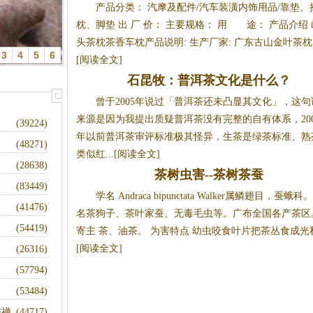
产品分类： 汽摩及配件/汽车装潢内饰用品/靠垫、
枕、脚垫 出 厂 价： 主要规格： 用 途： 产品介绍 
头茶枕茶香车枕产品说明: 生产厂家: 广东古山金叶茶枕..
3
4
5
6
[阅读全文]
移（2）
石昆牧：普洱茶文化是什么？
曾于2005年说过「普洱茶还未凸显其文化」，这句
来源是因为我提出质疑普洱茶没有完整的自有体系，200
(39224)
年以前普洱茶审评标准极其怪异，生茶是绿茶标准、熟
(48271)
类似红...[阅读全文]
(28638)
茶树虫害--茶树茶蚕
(83449)
学名 Andraca bipunctata Walker属鳞翅目，蚕蛾科
(41476)
名茶狗子、茶叶家蚕、无毒毛虫等。广布全国各产茶区
(54419)
寄主 茶、油茶。 为害特点 幼虫咬食叶片把茶丛食成光秆.
[阅读全文]
(26316)
(57794)
(53484)
与禅
(44717)