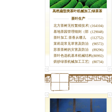
高档扁型类茶叶机械加工|绿茶茶
叶机械加工
茶叶生产
北方茶树无性繁殖技术|
(164104)
茶树种植
基地茶园管理细则（部
(129048)
分）|茶园管
茶叶加工:茶香从哪儿
(112752)
来?|郭玉琼
茉莉花常见草害及防治
(90572)
苏茶茶树的灾害及防治
(89296)
茶叶色选机基本机械结构
(80992)
的研究
烘炒绿茶机械加工工艺|
(80734)
茶叶加工工