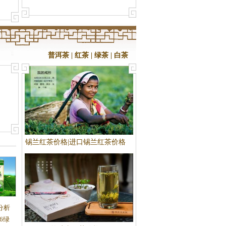
情况
普洱茶
|
红茶
|
绿茶
|
白茶
锡兰红茶价格|进口锡兰红茶价格
格|山
分析
6绿