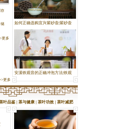
度多
眉存
如何正确选购宜兴紫砂壶|紫砂壶
存储
选购知识
>>更多
安溪铁观音的正确冲泡方法|铁观
>>更多
音泡法
茶叶品鉴
|
茶与健康
|
茶叶功效
|
茶叶减肥
度