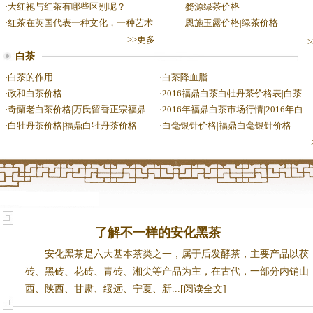
·
大红袍与红茶有哪些区别呢？
婺源绿茶价格
·
红茶在英国代表一种文化，一种艺术
恩施玉露价格|绿茶价格
>>更多
白茶
·
白茶的作用
·
白茶降血脂
·
政和白茶价格
·
2016福鼎白茶白牡丹茶价格表|白茶
·
奇蘭老白茶价格|万氏留香正宗福鼎
·
2016年福鼎白茶市场行情|2016年白
·
白牡丹茶价格|福鼎白牡丹茶价格
·
白毫银针价格|福鼎白毫银针价格
了解不一样的安化黑茶
安化黑茶是六大基本茶类之一，属于后发酵茶，主要产品以茯
砖、黑砖、花砖、青砖、湘尖等产品为主，在古代，一部分内销山
西、陕西、甘肃、绥远、宁夏、新...[阅读全文]