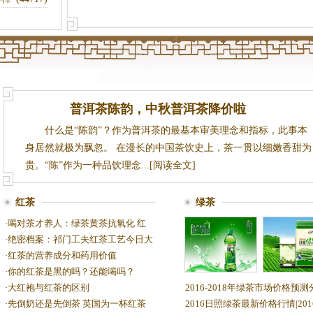
普洱茶陈韵，中秋普洱茶降价啦
什么是“陈韵”？作为普洱茶的最基本审美理念和指标，此事本
身居然就极为飘忽。 在漫长的中国茶饮史上，茶一贯以细嫩香甜为
贵。“陈”作为一种品饮理念...[阅读全文]
红茶
绿茶
·
喝对茶才养人：绿茶黄茶抗氧化 红
·
绝密档案：祁门工夫红茶工艺今日大
·
红茶的营养成分和药用价值
·
你的红茶是黑的吗？还能喝吗？
统一绿茶价格查
日照绿茶价
·
大红袍与红茶的区别
2016-2018年绿茶市场价格预测
询|统一绿茶批发
东日照绿茶
·
先倒奶还是先倒茶 英国为一杯红茶
2016日照绿茶最新价格行情|201