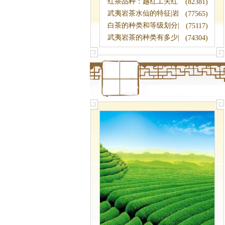
录|大益普洱
红茶品种：越红工夫红
(82381)
茶|红茶种类
武夷岩茶水仙的特征|岩
(77565)
茶品种
白茶的种类和等级划分|
(75117)
白茶有哪些
武夷岩茶的种类有多少|
(74304)
岩茶品种