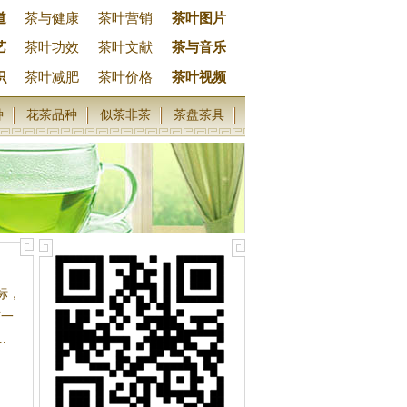
道
茶与健康
茶叶营销
茶叶图片
艺
茶叶功效
茶叶文献
茶与音乐
识
茶叶减肥
茶叶价格
茶叶视频
种
花茶品种
似茶非茶
茶盘茶具
标，
茶一
.