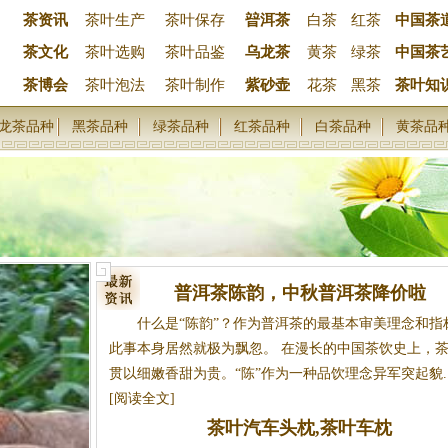
茶资讯
茶叶生产
茶叶保存
暜洱茶
白茶
红茶
中国茶
茶文化
茶叶选购
茶叶品鉴
乌龙茶
黄茶
绿茶
中国茶
茶博会
茶叶泡法
茶叶制作
紫砂壶
花茶
黑茶
茶叶知
龙茶品种
黑茶品种
绿茶品种
红茶品种
白茶品种
黄茶品
普洱茶陈韵，中秋普洱茶降价啦
什么是“陈韵”？作为普洱茶的最基本审美理念和指
此事本身居然就极为飘忽。 在漫长的中国茶饮史上，
贯以细嫩香甜为贵。“陈”作为一种品饮理念异军突起貌..
[阅读全文]
茶叶汽车头枕,茶叶车枕