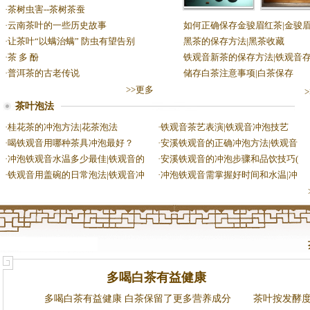
·
茶树虫害--茶树茶蚕
各种绿茶的储存
茶叶保存温
·
云南茶叶的一些历史故事
如何正确保存金骏眉红茶|金骏
方法|茶叶保存技
少合适？
·
让茶叶“以螨治螨” 防虫有望告别
黑茶的保存方法|黑茶收藏
术
·
茶 多 酚
铁观音新茶的保存方法|铁观音
·
普洱茶的古老传说
储存白茶注意事项|白茶保存
>>更多
茶叶泡法
·
桂花茶的冲泡方法|花茶泡法
·
铁观音茶艺表演|铁观音冲泡技艺
·
喝铁观音用哪种茶具冲泡最好？
·
安溪铁观音的正确冲泡方法|铁观音
·
冲泡铁观音水温多少最佳|铁观音的
·
安溪铁观音的冲泡步骤和品饮技巧(
·
铁观音用盖碗的日常泡法|铁观音冲
·
冲泡铁观音需掌握好时间和水温|冲
多喝白茶有益健康
多喝白茶有益健康 白茶保留了更多营养成分 茶叶按发酵