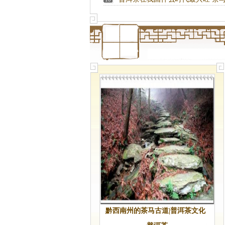
如何结合？
黔西南州的茶马古道|普洱茶文化