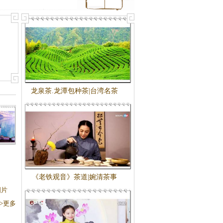
龙泉茶.龙潭包种茶|台湾名茶
白茶
茶艺
大赛
《老铁观音》茶道|婉清茶事
图片
>>更多