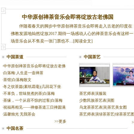
中华原创禅茶音乐会即将绽放古老佛国
印度
伴随着春天的脚步中华原创禅茶音乐会即将走入古老的印度在
佛教发源地灿然绽放2017.期待一场感动人心的禅茶音乐会有这样一
场音乐会从不售卖一张门票也不...[阅读全文]
中国茶道
中国茶艺
·
中华原创禅茶音乐会即将绽放古老佛
·
白落梅:人生是一壶禅茶
·
茶馆|白落梅散文
·
冬之饮茶篇(素纸霜毫)|几回花下坐
少儿茶艺表演视
茶艺表演《
·
不辜负，世味熬煮的茶|白落梅
茶艺师表演服装
频|黄茶茶艺盖碗
茶艺》天津
·
茶缘，一个从容不惊的过客|白落梅
少数民族茶艺表演图
泡法
师职业技能
·
祝福再相见——禅修茶道三日禅圆满
乌龙茶茶艺表演|茶艺美女图
·
温馨烛光 无我茶会
茶艺师表演绿茶茶艺|绿茶茶艺
>>更多
中国名茶