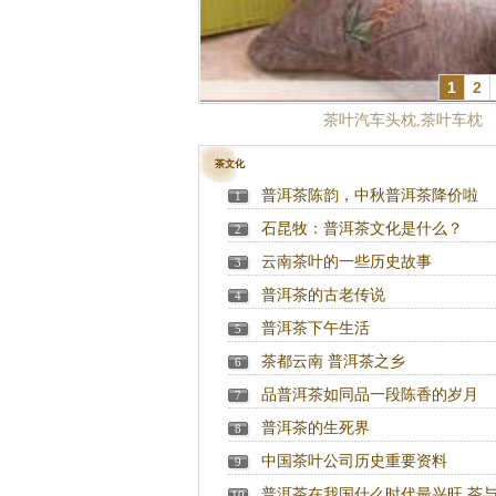
1
2
普洱到佛海普洱茶交易中心的一次转
茶文化
普洱茶陈韵，中秋普洱茶降价啦
1
石昆牧：普洱茶文化是什么？
2
云南茶叶的一些历史故事
3
普洱茶的古老传说
4
普洱茶下午生活
5
茶都云南 普洱茶之乡
6
品普洱茶如同品一段陈香的岁月
7
普洱茶的生死界
8
中国茶叶公司历史重要资料
9
普洱茶在我国什么时代最兴旺 茶
10