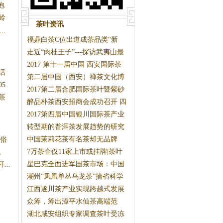
抱
岭
茶叶资讯
.
福鼎白茶C位出道成茶品类“新
宠”
走近“肉桂王子”---探访武夷山最
2017 第十一届中国 西安国际茶
话
业博
第二届中国（西安）禅茶文化博
5
览会
2017第二届合肥国际茶叶暨紫砂
茶
工艺
醉品朴茶西安招商会成功召开 四
个
2017第四届中国银川国际茶产业
博览
转型期的普洱茶发展趋势的研究
与判
中国茉莉花茶有名茶却无品牌
。俗
7万茶企仅11家上市或挂牌|茶叶
。
新闻
星巴克全面进军国茶市场：中国
..
茶该
潮州“凤凰单丛乌龙茶”摘省科学
技
江西遂川茶产业实现跨越式发展
众筹，筹出漳平水仙茶高端范
湖北咸安组织专家调查茶叶受冻