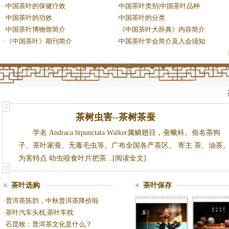
·
中国茶叶的保健疗效
·
中国茶叶类别|中国茶叶品种
·
中国茶叶的功效
·
中国茶叶的分类
·
中国茶叶博物馆简介
·
《中国茶叶大辞典》内容简介
·
《中国茶叶》期刊简介
·
中国茶叶学会简介及入会须知
茶树虫害--茶树茶蚕
学名 Andraca bipunctata Walker属鳞翅目，蚕蛾科。俗名茶狗
子、茶叶家蚕、无毒毛虫等。广布全国各产茶区。 寄主 茶、油茶
为害特点 幼虫咬食叶片把茶...[阅读全文]
茶叶选购
茶叶保存
·
普洱茶陈韵，中秋普洱茶降价啦
·
茶叶汽车头枕,茶叶车枕
·
石昆牧：普洱茶文化是什么？