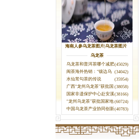
海南人参乌龙茶图片|乌龙茶图片
素材
乌龙茶
乌龙茶和普洱茶哪个减肥
(45029)
效果好
闽茶海外热销：“镶边乌
(34042)
龙”香贯“
水仙茸勾茶的传说
(35954)
广西“龙州乌龙茶”获批国
(38058)
家地理标
国家非遗保护中心赴安溪
(38166)
考察乌龙茶
“龙州乌龙茶”获批国家地
(60724)
理标志保
中国乌龙茶产业协同创新
(40783)
中心在武夷