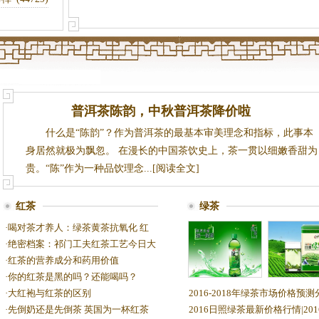
普洱茶陈韵，中秋普洱茶降价啦
什么是“陈韵”？作为普洱茶的最基本审美理念和指标，此事本
身居然就极为飘忽。 在漫长的中国茶饮史上，茶一贯以细嫩香甜为
贵。“陈”作为一种品饮理念...[阅读全文]
红茶
绿茶
·
喝对茶才养人：绿茶黄茶抗氧化 红
·
绝密档案：祁门工夫红茶工艺今日大
·
红茶的营养成分和药用价值
·
你的红茶是黑的吗？还能喝吗？
统一绿茶价格查
日照绿茶价
·
大红袍与红茶的区别
2016-2018年绿茶市场价格预测
询|统一绿茶批发
东日照绿茶
·
先倒奶还是先倒茶 英国为一杯红茶
2016日照绿茶最新价格行情|201