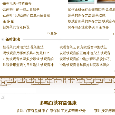
·
茶树虫害--茶树茶蚕
各种绿茶的储存
茶叶保存温
·
云南茶叶的一些历史故事
如何正确保存金骏眉红茶|金骏
方法|茶叶保存技
少合适？
·
让茶叶“以螨治螨” 防虫有望告别
黑茶的保存方法|黑茶收藏
术
·
茶 多 酚
铁观音新茶的保存方法|铁观音
·
普洱茶的古老传说
储存白茶注意事项|白茶保存
>>更多
茶叶泡法
·
桂花茶的冲泡方法|花茶泡法
·
铁观音茶艺表演|铁观音冲泡技艺
·
喝铁观音用哪种茶具冲泡最好？
·
安溪铁观音的正确冲泡方法|铁观音
·
冲泡铁观音水温多少最佳|铁观音的
·
安溪铁观音的冲泡步骤和品饮技巧(
·
铁观音用盖碗的日常泡法|铁观音冲
·
冲泡铁观音需掌握好时间和水温|冲
多喝白茶有益健康
多喝白茶有益健康 白茶保留了更多营养成分 茶叶按发酵