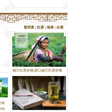
情况
普洱茶
|
红茶
|
绿茶
|
白茶
锡兰红茶价格|进口锡兰红茶价格
格|山
分析
6绿