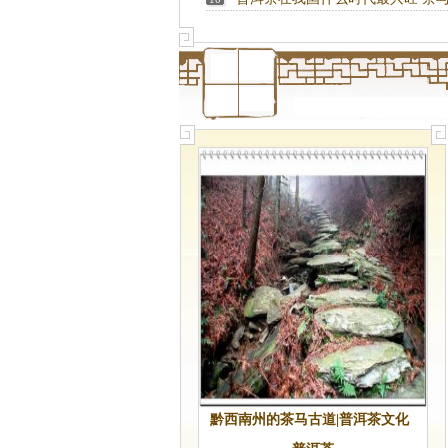
如何结合？
黔西南州的茶马古道|普洱茶文化