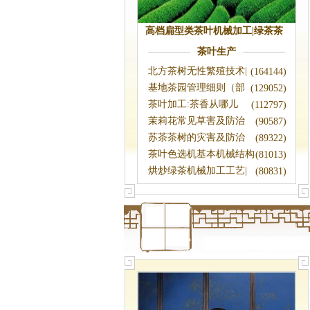
高档扁型类茶叶机械加工|绿茶茶
叶机械加工
茶叶生产
北方茶树无性繁殖技术|
(164144)
茶树种植
基地茶园管理细则（部
(129052)
分）|茶园管
茶叶加工:茶香从哪儿
(112797)
来?|郭玉琼
茉莉花常见草害及防治
(90587)
苏茶茶树的灾害及防治
(89322)
茶叶色选机基本机械结构
(81013)
的研究
烘炒绿茶机械加工工艺|
(80831)
茶叶加工工