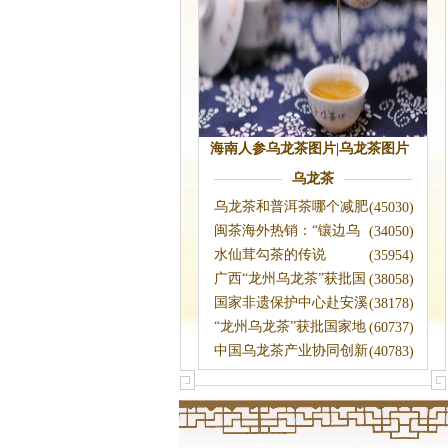
海南人参乌龙茶图片|乌龙茶图片
素材
乌龙茶
乌龙茶和普洱茶哪个减肥
(45030)
效果好
闽茶海外热销：“镶边乌
(34050)
龙”香贯“
水仙茸勾茶的传说
(35954)
广西“龙州乌龙茶”获批国
(38058)
家地理标
国家非遗保护中心赴安溪
(38178)
考察乌龙茶
“龙州乌龙茶”获批国家地
(60737)
理标志保
中国乌龙茶产业协同创新
(40783)
中心在武夷