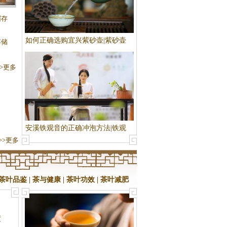
度多
眉存
如何正确选购宜兴紫砂壶|紫砂壶
存储
选购知识
>>更多
安溪铁观音的正确冲泡方法|铁观
>>更多
音泡法
茶叶品鉴
|
茶与健康
|
茶叶功效
|
茶叶减肥
度