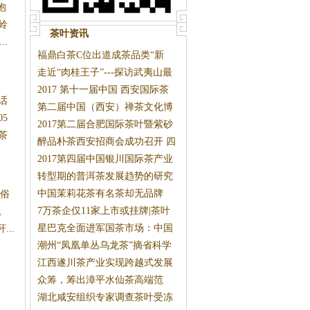
抱
岭
茶叶资讯
.
福鼎白茶C位出道成茶品类“新
宠”
走近“肉桂王子”---探访武夷山最
2017 第十一届中国 西安国际茶
话
业博
第二届中国（西安）禅茶文化博
5
览会
2017第二届合肥国际茶叶暨紫砂
茶
工艺
醉品朴茶西安招商会成功召开 四
个
2017第四届中国银川国际茶产业
博览
转型期的普洱茶发展趋势的研究
与判
中国茉莉花茶有名茶却无品牌
。俗
7万茶企仅11家上市或挂牌|茶叶
。
新闻
星巴克全面进军国茶市场：中国
..
茶该
潮州“凤凰单丛乌龙茶”摘省科学
技
江西遂川茶产业实现跨越式发展
众筹，筹出漳平水仙茶高端范
湖北咸安组织专家调查茶叶受冻