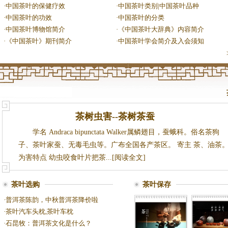
·
中国茶叶的保健疗效
·
中国茶叶类别|中国茶叶品种
·
中国茶叶的功效
·
中国茶叶的分类
·
中国茶叶博物馆简介
·
《中国茶叶大辞典》内容简介
·
《中国茶叶》期刊简介
·
中国茶叶学会简介及入会须知
茶树虫害--茶树茶蚕
学名 Andraca bipunctata Walker属鳞翅目，蚕蛾科。俗名茶狗
子、茶叶家蚕、无毒毛虫等。广布全国各产茶区。 寄主 茶、油茶
为害特点 幼虫咬食叶片把茶...[阅读全文]
茶叶选购
茶叶保存
·
普洱茶陈韵，中秋普洱茶降价啦
·
茶叶汽车头枕,茶叶车枕
·
石昆牧：普洱茶文化是什么？