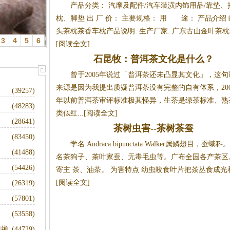
产品分类： 汽摩及配件/汽车装潢内饰用品/靠垫、
枕、脚垫 出 厂 价： 主要规格： 用 途： 产品介绍 
头茶枕茶香车枕产品说明: 生产厂家: 广东古山金叶茶枕..
3
4
5
6
[阅读全文]
移（2）
石昆牧：普洱茶文化是什么？
曾于2005年说过「普洱茶还未凸显其文化」，这句
来源是因为我提出质疑普洱茶没有完整的自有体系，200
(39257)
年以前普洱茶审评标准极其怪异，生茶是绿茶标准、熟
(48283)
类似红...[阅读全文]
(28641)
茶树虫害--茶树茶蚕
(83450)
学名 Andraca bipunctata Walker属鳞翅目，蚕蛾科
(41488)
名茶狗子、茶叶家蚕、无毒毛虫等。广布全国各产茶区
(54426)
寄主 茶、油茶。 为害特点 幼虫咬食叶片把茶丛食成光秆.
[阅读全文]
(26319)
(57801)
(53558)
与禅
(44729)