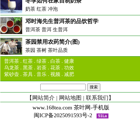
冬季如何在家自制奶茶
奶茶 红茶 冲泡
邓时海先生普洱茶的品饮哲学
普洱茶 普洱 生普洱
茶园禁用农药简介(图)
茶园 茶树 茶叶品质
普洱茶
.
红茶
.
绿茶
.
白茶
.
健康
乌龙茶
.
黑茶
.
岩茶
.
花茶
.
功效
紫砂壶
.
茶具
.
音乐
.
视频
.
减肥
【
网站简介
|
网站地图
|
联系我们
】
www.168tea.com 茶叶网-手机版
闽ICP备2025091593号-2
51La