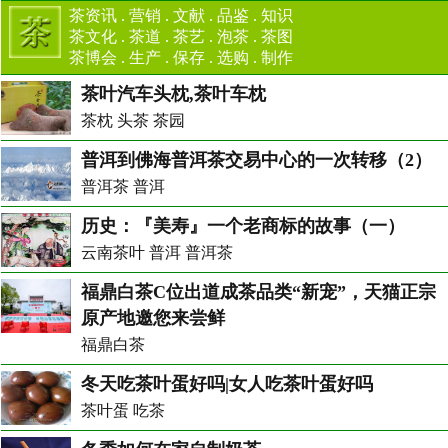
茶资讯
.
营销
.
文献
.
品鉴
.
知识
茶文化
.
茶道
.
茶艺
.
泡茶
.
茶图
茶博会
.
生产
.
保存
.
选购
.
制作
茶叶汽车头枕,茶叶车枕
茶枕 头茶 茶园
普洱到佛海普洱茶交易中心的一次转移（2）
普洱茶 普洱
历史：『美寿』一个老商标的故事（一）
云南茶叶 普洱 普洱茶
福鼎白茶C位出道成茶品类“新宠”，天猫正宗
原产地邀您来尝鲜
福鼎白茶
冬天吃茶叶蛋好吗|女人吃茶叶蛋好吗
茶叶蛋 吃茶